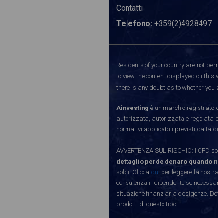
Contatti
Telefono:
+359(2)4928497
Residents of your country are not perm
to view the content displayed on this 
there is any doubt as to whether you a
Ainvesting
è un marchio registrato d
autorizzata, autorizzata e regolata 
normativi applicabili previsti dalla di
AVVERTENZA SUL RISCHIO: I CFD sono 
dettaglio perde denaro quando n
soldi. Clicca
qui
per leggere la nostra
consulenza indipendente se necessario
situazione finanziaria o esigenze. Do
prodotti di questo tipo.