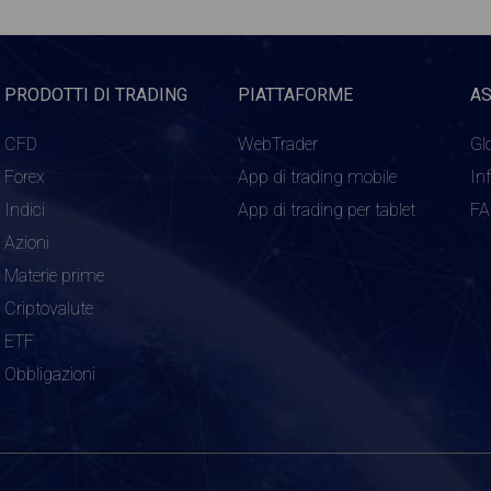
PRODOTTI DI TRADING
PIATTAFORME
A
CFD
WebTrader
Gl
Forex
App di trading mobile
In
Indici
App di trading per tablet
F
Azioni
Materie prime
Criptovalute
ETF
Obbligazioni