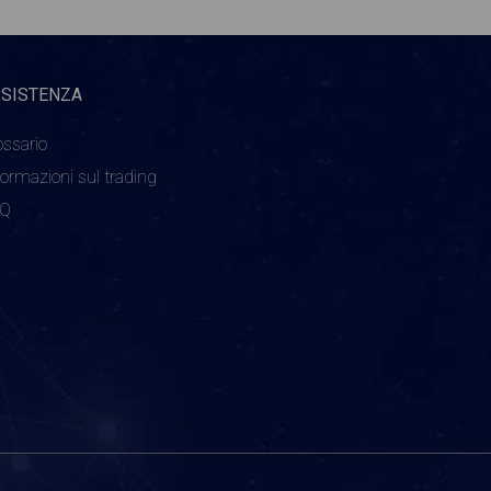
SSISTENZA
ossario
formazioni sul trading
AQ