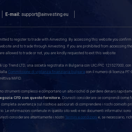
E-mail:
support@ainvesting.eu
itted to register to trade with Ainvesting.
By accessing this website you confirm 
website and to trade through Ainvesting. If you are prohibited from accessing the 
re allowed to trade or not, you are kindly requested to exit this website.
i Up Trend LTD, una società registrata in Bulgaria con UIC/PIC 121527003, con s
dalla
Commissione di vigilanza finanziaria bulgara
con il numero di licenza РГ-
rettiva MiFID.
strumenti complessi e comportano un alto rischio di perdere denaro rapidamen
egozia CFD con questo fornitore.
Dovresti considerare se comprendi come funz
 completa avvertenza sul rischio e assicurati di comprendere i rischi coinvolti p
. Le informazioni contenute in questo sito web e nei documenti informativi sono 
vresti considerare attentamente i nostri
Termini e condizioni
e, se necessario, ric