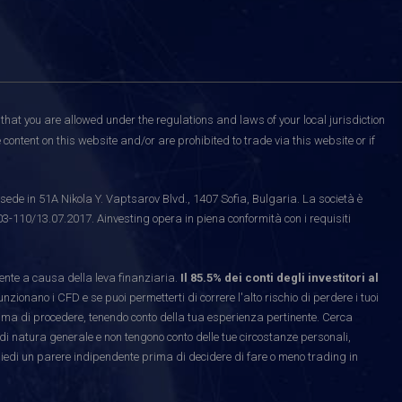
that you are allowed under the regulations and laws of your local jurisdiction
content on this website and/or are prohibited to trade via this website or if
ede in 51A Nikola Y. Vaptsarov Blvd., 1407 Sofia, Bulgaria. La società è
03-110/13.07.2017. Ainvesting opera in piena conformità con i requisiti
te a causa della leva finanziaria.
Il 85.5% dei conti degli investitori al
ionano i CFD e se puoi permetterti di correre l'alto rischio di perdere i tuoi
rima di procedere, tenendo conto della tua esperienza pertinente. Cerca
di natura generale e non tengono conto delle tue circostanze personali,
hiedi un parere indipendente prima di decidere di fare o meno trading in