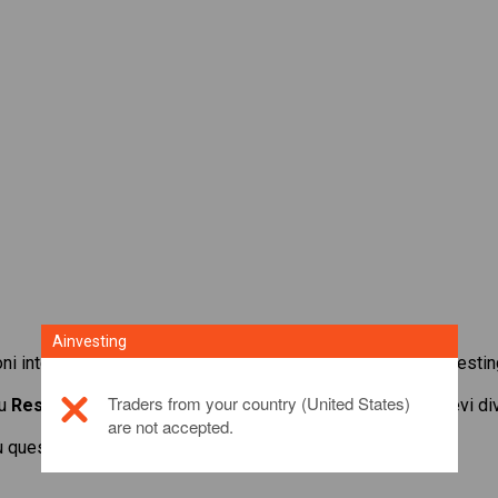
Ainvesting
oni internazionali con la piattaforma di trading in CFD di Ainvestin
Traders from your country (United States)
su
Resona Holdings
. Ottieni quotazioni in tempo reale e ricevi 
are not accepted.
u questo prodotto di investimento,
fai clic qui