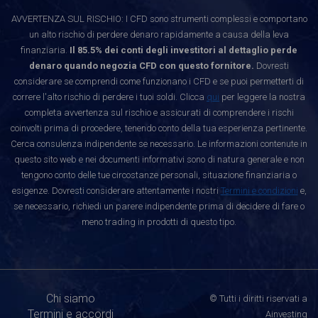
AVVERTENZA SUL RISCHIO: I CFD sono strumenti complessi e comportano
un alto rischio di perdere denaro rapidamente a causa della leva
finanziaria.
Il 85.5% dei conti degli investitori al dettaglio perde
denaro quando negozia CFD con questo fornitore.
Dovresti
considerare se comprendi come funzionano i CFD e se puoi permetterti di
correre l'alto rischio di perdere i tuoi soldi. Clicca
qui
per leggere la nostra
completa avvertenza sul rischio e assicurati di comprendere i rischi
coinvolti prima di procedere, tenendo conto della tua esperienza pertinente.
Cerca consulenza indipendente se necessario. Le informazioni contenute in
questo sito web e nei documenti informativi sono di natura generale e non
tengono conto delle tue circostanze personali, situazione finanziaria o
esigenze. Dovresti considerare attentamente i nostri
Termini e condizioni
e,
se necessario, richiedi un parere indipendente prima di decidere di fare o
meno trading in prodotti di questo tipo.
Chi siamo
© Tutti i diritti riservati a
Termini e accordi
Ainvesting