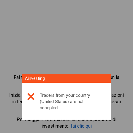
Fai trading in oltre 1.000 azioni internazionali con la
Ainvesting
piattaforma di trading in CFD di Ainvesting.
Traders from your country
Inizia a fare trading in CFD su
Pfizer
. Ottieni quotazioni
(United States) are not
in tempo reale e ricevi dividendi, come se detenessi
accepted.
l’azione stessa.
Per maggiori informazioni su questo prodotto di
investimento,
fai clic qui