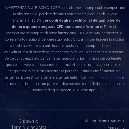
AVVERTENZA SUL RISCHIO: I CFD sono strumenti complessi e comportano
un alto rischio di perdere denaro rapidamente a causa della leva
finanziaria.
Il 85.5% dei conti degli investitori al dettaglio perde
denaro quando negozia CFD con questo fornitore.
Dovresti
considerare se comprendi come funzionano i CFD e se puoi permetterti di
correre l'alto rischio di perdere i tuoi soldi. Clicca
qui
per leggere la nostra
completa avvertenza sul rischio e assicurati di comprendere i rischi
coinvolti prima di procedere, tenendo conto della tua esperienza pertinente.
Cerca consulenza indipendente se necessario. Le informazioni contenute in
questo sito web e nei documenti informativi sono di natura generale e non
tengono conto delle tue circostanze personali, situazione finanziaria o
esigenze. Dovresti considerare attentamente i nostri
Termini e condizioni
e,
se necessario, richiedi un parere indipendente prima di decidere di fare o
meno trading in prodotti di questo tipo.
Chi siamo
© Tutti i diritti riservati a
Termini e accordi
Ainvesting