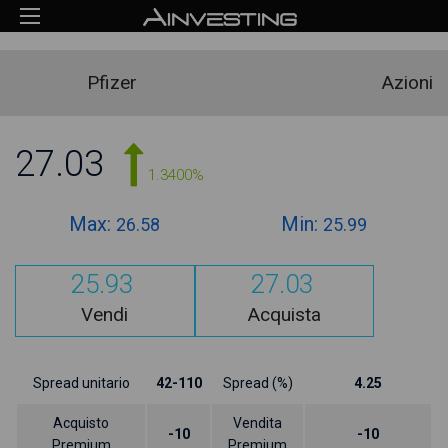
Pfizer
Azioni
27.03
1.3400%
Max:
Min:
26.58
25.99
25.93
27.03
Vendi
Acquista
Spread unitario
42-110
Spread (%)
4.25
Acquisto
Vendita
-10
-10
Premium
Premium