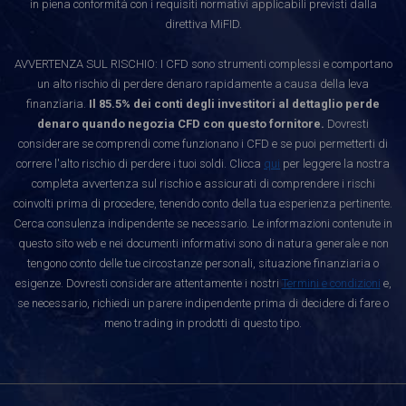
in piena conformità con i requisiti normativi applicabili previsti dalla
direttiva MiFID.
AVVERTENZA SUL RISCHIO: I CFD sono strumenti complessi e comportano
un alto rischio di perdere denaro rapidamente a causa della leva
finanziaria.
Il 85.5% dei conti degli investitori al dettaglio perde
denaro quando negozia CFD con questo fornitore.
Dovresti
considerare se comprendi come funzionano i CFD e se puoi permetterti di
correre l'alto rischio di perdere i tuoi soldi. Clicca
qui
per leggere la nostra
completa avvertenza sul rischio e assicurati di comprendere i rischi
coinvolti prima di procedere, tenendo conto della tua esperienza pertinente.
Cerca consulenza indipendente se necessario. Le informazioni contenute in
questo sito web e nei documenti informativi sono di natura generale e non
tengono conto delle tue circostanze personali, situazione finanziaria o
esigenze. Dovresti considerare attentamente i nostri
Termini e condizioni
e,
se necessario, richiedi un parere indipendente prima di decidere di fare o
meno trading in prodotti di questo tipo.