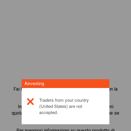
Ainvesting
Fai trading in oltre 1.000 azioni internazionali con la
piattaforma di trading in CFD di Ainvesting.
Traders from your country
(United States) are not
Inizia a fare trading in CFD su
Olympus
. Ottieni
accepted.
quotazioni in tempo reale e ricevi dividendi, come se
detenessi l’azione stessa.
Per maggiori informazioni su questo prodotto di