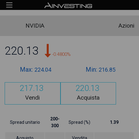
NVIDIA
Azioni
220.13
-0.4800%
Max:
Min:
224.04
216.85
217.13
220.13
Vendi
Acquista
200-
Spread unitario
Spread (%)
1.39
300
Acquisto
Vendita