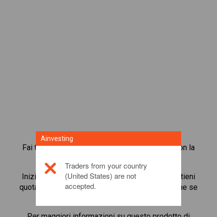
Ainvesting
Fai trading in oltre 1.000 azioni internazionali con la
piattaforma di trading in CFD di Ainvesting.
Traders from your country
(United States) are not
Inizia a fare trading in CFD su
Nippon Steel
. Ottieni
accepted.
quotazioni in tempo reale e ricevi dividendi, come se
detenessi l’azione stessa.
Per maggiori informazioni su questo prodotto di