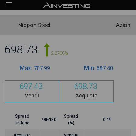
Nippon Steel
Azioni
698.73
2.2700%
Max:
Min:
707.99
687.40
697.43
698.73
Vendi
Acquista
Spread
Spread
90-130
0.19
unitario
(%)
Acquisto
Vendita