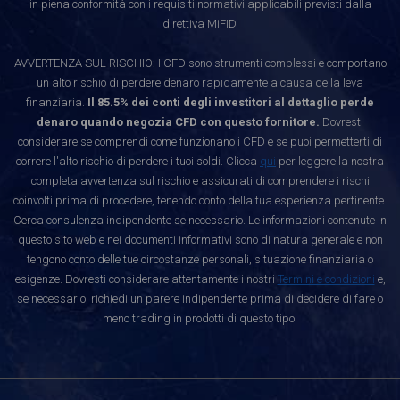
in piena conformità con i requisiti normativi applicabili previsti dalla
direttiva MiFID.
AVVERTENZA SUL RISCHIO: I CFD sono strumenti complessi e comportano
un alto rischio di perdere denaro rapidamente a causa della leva
finanziaria.
Il 85.5% dei conti degli investitori al dettaglio perde
denaro quando negozia CFD con questo fornitore.
Dovresti
considerare se comprendi come funzionano i CFD e se puoi permetterti di
correre l'alto rischio di perdere i tuoi soldi. Clicca
qui
per leggere la nostra
completa avvertenza sul rischio e assicurati di comprendere i rischi
coinvolti prima di procedere, tenendo conto della tua esperienza pertinente.
Cerca consulenza indipendente se necessario. Le informazioni contenute in
questo sito web e nei documenti informativi sono di natura generale e non
tengono conto delle tue circostanze personali, situazione finanziaria o
esigenze. Dovresti considerare attentamente i nostri
Termini e condizioni
e,
se necessario, richiedi un parere indipendente prima di decidere di fare o
meno trading in prodotti di questo tipo.