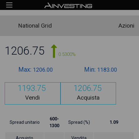
National Grid
Azioni
1206.75
0.5300%
Max:
Min:
1206.00
1183.00
1193.75
1206.75
Vendi
Acquista
600-
Spread unitario
Spread (%)
1.09
1300
Acquisto
Vendita