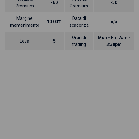
-60
-50
Premium
Premium
Margine
Data di
10.00%
n/a
mantenimento
scadenza
Orari di
Mon - Fri: 7am -
Leva
5
trading
3:30pm