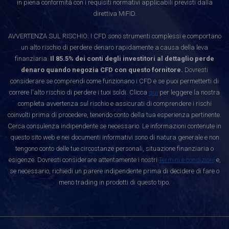
in piena conformità con i requisiti normativi applicabili previsti dalla
direttiva MiFID.
AVVERTENZA SUL RISCHIO: I CFD sono strumenti complessi e comportano
un alto rischio di perdere denaro rapidamente a causa della leva
finanziaria.
Il 85.5% dei conti degli investitori al dettaglio perde
denaro quando negozia CFD con questo fornitore.
Dovresti
considerare se comprendi come funzionano i CFD e se puoi permetterti di
correre l'alto rischio di perdere i tuoi soldi. Clicca
qui
per leggere la nostra
completa avvertenza sul rischio e assicurati di comprendere i rischi
coinvolti prima di procedere, tenendo conto della tua esperienza pertinente.
Cerca consulenza indipendente se necessario. Le informazioni contenute in
questo sito web e nei documenti informativi sono di natura generale e non
tengono conto delle tue circostanze personali, situazione finanziaria o
esigenze. Dovresti considerare attentamente i nostri
Termini e condizioni
e,
se necessario, richiedi un parere indipendente prima di decidere di fare o
meno trading in prodotti di questo tipo.