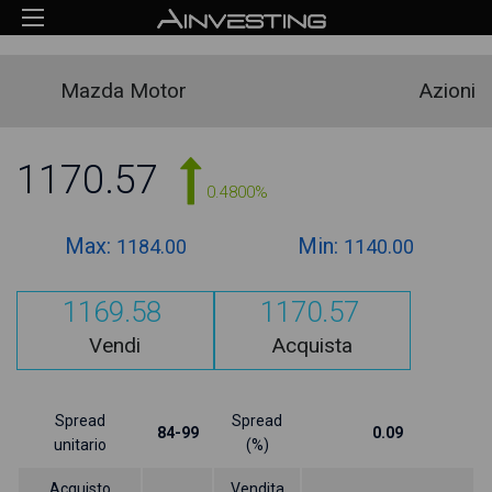
Mazda Motor
Azioni
1170.57
0.4800%
Max:
Min:
1184.00
1140.00
1169.58
1170.57
Vendi
Acquista
Spread
Spread
84-99
0.09
unitario
(%)
Acquisto
Vendita