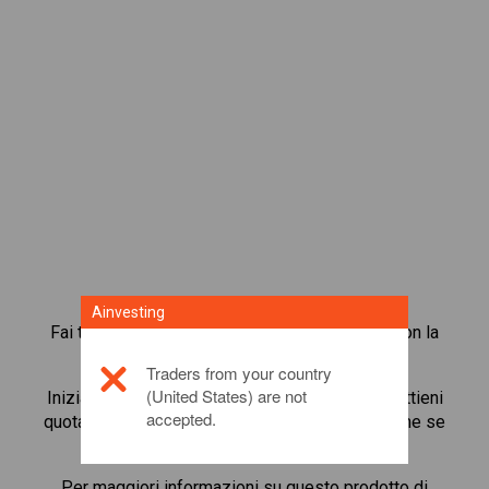
Ainvesting
Fai trading in oltre 1.000 azioni internazionali con la
piattaforma di trading in CFD di Ainvesting.
Traders from your country
(United States) are not
Inizia a fare trading in CFD su
Mazda Motor
. Ottieni
accepted.
quotazioni in tempo reale e ricevi dividendi, come se
detenessi l’azione stessa.
Per maggiori informazioni su questo prodotto di