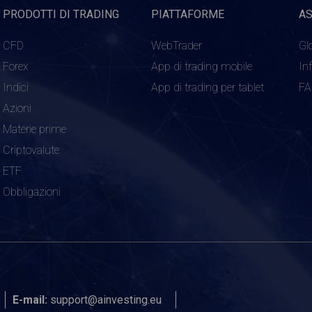
PRODOTTI DI TRADING
PIATTAFORME
A
CFD
WebTrader
Gl
Forex
App di trading mobile
In
Indici
App di trading per tablet
F
Azioni
Materie prime
Criptovalute
ETF
Obbligazioni
E-mail:
support@ainvesting.eu