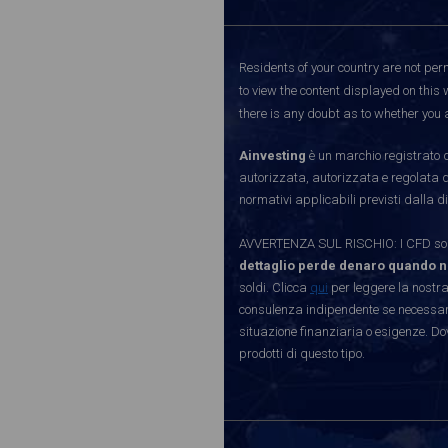
Residents of your country are not perm
to view the content displayed on this 
there is any doubt as to whether you a
Ainvesting
è un marchio registrato d
autorizzata, autorizzata e regolata 
normativi applicabili previsti dalla di
AVVERTENZA SUL RISCHIO: I CFD sono 
dettaglio perde denaro quando n
soldi. Clicca
qui
per leggere la nostra
consulenza indipendente se necessario
situazione finanziaria o esigenze. Do
prodotti di questo tipo.