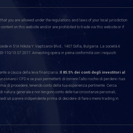
that you are allowed under the regulations and laws of your local jurisdiction
content on this website and/or are prohibited to trade via this website or if
ede in 51A Nikola Y. Vaptsarov Blvd., 1407 Sofia, Bulgaria. La società è
03-110/13.07.2017. Ainvesting opera in piena conformità con i requisiti
te a causa della leva finanziaria.
Il 85.5% dei conti degli investitori al
ionano i CFD e se puoi permetterti di correre l'alto rischio di perdere i tuoi
rima di procedere, tenendo conto della tua esperienza pertinente. Cerca
di natura generale e non tengono conto delle tue circostanze personali,
hiedi un parere indipendente prima di decidere di fare o meno trading in