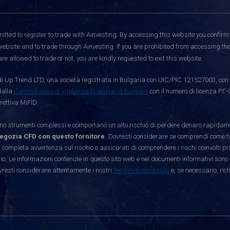
itted to register to trade with Ainvesting.
By accessing this website you confirm 
website and to trade through Ainvesting. If you are prohibited from accessing the 
re allowed to trade or not, you are kindly requested to exit this website.
i Up Trend LTD, una società registrata in Bulgaria con UIC/PIC 121527003, con s
dalla
Commissione di vigilanza finanziaria bulgara
con il numero di licenza РГ-
rettiva MiFID.
strumenti complessi e comportano un alto rischio di perdere denaro rapidamen
egozia CFD con questo fornitore.
Dovresti considerare se comprendi come funz
 completa avvertenza sul rischio e assicurati di comprendere i rischi coinvolti p
. Le informazioni contenute in questo sito web e nei documenti informativi sono 
vresti considerare attentamente i nostri
Termini e condizioni
e, se necessario, ric