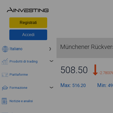
Registrati
Accedi
Münchener Rückvers
Italiano
Prodotti di trading
508.50
-2.7800
Piattaforme
Max:
Min:
516.20
49
Formazione
Notizie e analisi