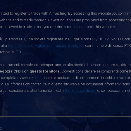
itted to register to trade with Ainvesting.
By accessing this website you confirm 
website and to trade through Ainvesting. If you are prohibited from accessing the 
re allowed to trade or not, you are kindly requested to exit this website.
i Up Trend LTD, una società registrata in Bulgaria con UIC/PIC 121527003, con s
dalla
Commissione di vigilanza finanziaria bulgara
con il numero di licenza РГ-
rettiva MiFID.
strumenti complessi e comportano un alto rischio di perdere denaro rapidamen
egozia CFD con questo fornitore.
Dovresti considerare se comprendi come funz
 completa avvertenza sul rischio e assicurati di comprendere i rischi coinvolti p
. Le informazioni contenute in questo sito web e nei documenti informativi sono 
vresti considerare attentamente i nostri
Termini e condizioni
e, se necessario, ric
di