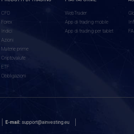
CFD
WebTrader
Gl
Forex
App di trading mobile
In
Indici
App di trading per tablet
F
Azioni
Materie prime
Criptovalute
ETF
Obbligazioni
E-mail:
support@ainvesting.eu