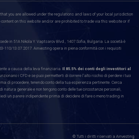
that you are allowed under the regulations and laws of your local jurisdiction
content on this website and/or are prohibited to trade via this website or if
ede in 51A Nikola Y. Vaptsarov Blvd., 1407 Sofia, Bulgaria. La società è
03-110/13.07.2017. Ainvesting opera in piena conformità con i requisiti
te a causa della leva finanziaria.
Il 85.5% dei conti degli investitori al
ionano i CFD e se puoi permetterti di correre l'alto rischio di perdere i tuoi
rima di procedere, tenendo conto della tua esperienza pertinente. Cerca
di natura generale e non tengono conto delle tue circostanze personali,
hiedi un parere indipendente prima di decidere di fare o meno trading in
© Tutti i diritti riservati a Ainvesting