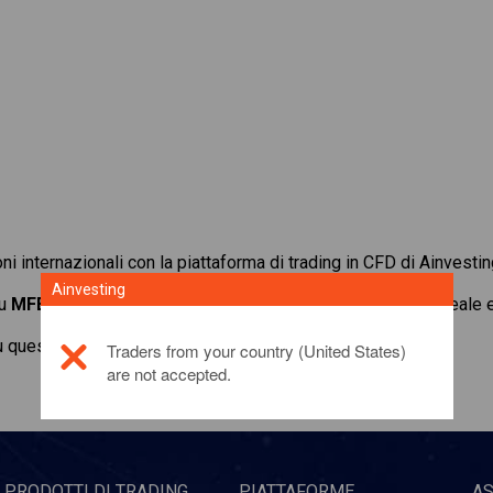
oni internazionali con la piattaforma di trading in CFD di Ainvestin
Ainvesting
su
MFE-Mediaforeurope N.V.
. Ottieni quotazioni in tempo reale
u questo prodotto di investimento,
fai clic qui
Traders from your country (United States)
are not accepted.
PRODOTTI DI TRADING
PIATTAFORME
A