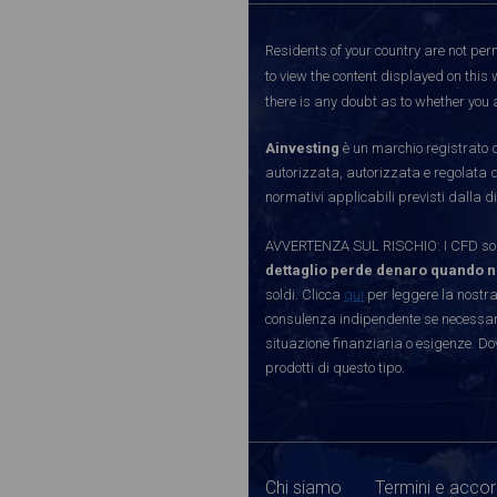
Residents of your country are not perm
to view the content displayed on this 
there is any doubt as to whether you a
Ainvesting
è un marchio registrato d
autorizzata, autorizzata e regolata 
normativi applicabili previsti dalla di
AVVERTENZA SUL RISCHIO: I CFD sono 
dettaglio perde denaro quando n
soldi. Clicca
qui
per leggere la nostra
consulenza indipendente se necessario
situazione finanziaria o esigenze. Do
prodotti di questo tipo.
Chi siamo
Termini e accor