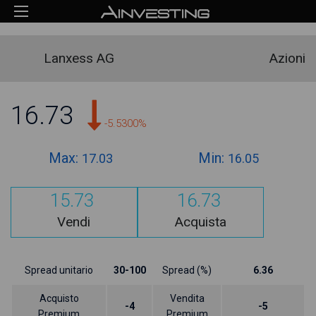
Lanxess AG
Azioni
16.73
-5.5300%
Max:
Min:
17.03
16.05
15.73
16.73
Vendi
Acquista
Spread unitario
30-100
Spread (%)
6.36
Acquisto
Vendita
-4
-5
Premium
Premium