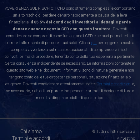
AVVERTENZA SUL RISCHIO: I CFD sono strumenti complessi e comportano
un alto rischio di perdere denaro rapidamente a causa della leva
finanziaria.
Il 85.5% dei conti degli investitori al dettaglio perde
denaro quando negozia CFD con questo fornitore.
Dovresti
considerare se comprendi come funzionano i CFD e se puoi permetterti di
correre l'alto rischio di perdere i tuoi soldi. Clicca
qui
per leggere la nostra
completa avvertenza sul rischio e assicurati di comprendere i rischi
coinvolti prima di procedere, tenendo conto della tua esperienza pertinente.
Cerca consulenza indipendente se necessario. Le informazioni contenute in
questo sito web e nei documenti informativi sono di natura generale e non
tengono conto delle tue circostanze personali, situazione finanziaria o
esigenze. Dovresti considerare attentamente i nostri
Termini e condizioni
e,
se necessario, richiedi un parere indipendente prima di decidere di fare o
meno trading in prodotti di questo tipo.
Chi siamo
© Tutti i diritti riservati a
Termini e accordi
Ainvesting