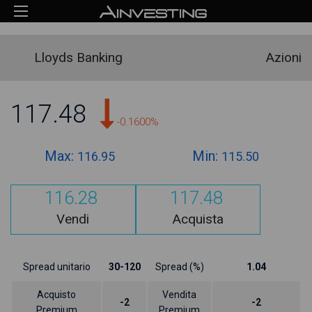
Lloyds Banking
Azioni
117.48
-0.1600%
Max:
Min:
116.95
115.50
116.28
117.48
Vendi
Acquista
Spread unitario
30-120
Spread (%)
1.04
Acquisto
Vendita
-2
-2
Premium
Premium