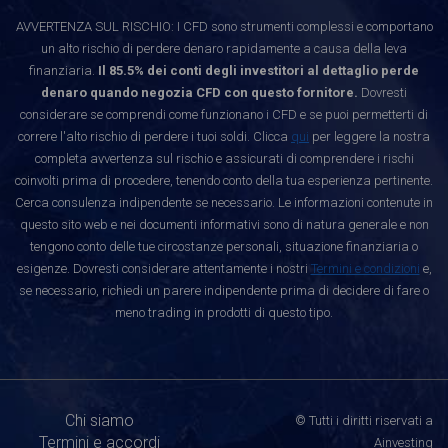
AVVERTENZA SUL RISCHIO: I CFD sono strumenti complessi e comportano
un alto rischio di perdere denaro rapidamente a causa della leva
finanziaria.
Il 85.5% dei conti degli investitori al dettaglio perde
denaro quando negozia CFD con questo fornitore.
Dovresti
considerare se comprendi come funzionano i CFD e se puoi permetterti di
correre l'alto rischio di perdere i tuoi soldi. Clicca
qui
per leggere la nostra
completa avvertenza sul rischio e assicurati di comprendere i rischi
coinvolti prima di procedere, tenendo conto della tua esperienza pertinente.
Cerca consulenza indipendente se necessario. Le informazioni contenute in
questo sito web e nei documenti informativi sono di natura generale e non
tengono conto delle tue circostanze personali, situazione finanziaria o
esigenze. Dovresti considerare attentamente i nostri
Termini e condizioni
e,
se necessario, richiedi un parere indipendente prima di decidere di fare o
meno trading in prodotti di questo tipo.
Chi siamo
© Tutti i diritti riservati a
Termini e accordi
Ainvesting