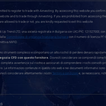
itted to register to trade with Ainvesting.
By accessing this website you confirm 
website and to trade through Ainvesting. If you are prohibited from accessing the 
re allowed to trade or not, you are kindly requested to exit this website.
i Up Trend LTD, una società registrata in Bulgaria con UIC/PIC 121527003, con s
dalla
Commissione di vigilanza finanziaria bulgara
con il numero di licenza РГ-
rettiva MiFID.
strumenti complessi e comportano un alto rischio di perdere denaro rapidamen
egozia CFD con questo fornitore.
Dovresti considerare se comprendi come funz
 completa avvertenza sul rischio e assicurati di comprendere i rischi coinvolti p
. Le informazioni contenute in questo sito web e nei documenti informativi sono 
vresti considerare attentamente i nostri
Termini e condizioni
e, se necessario, ric
di