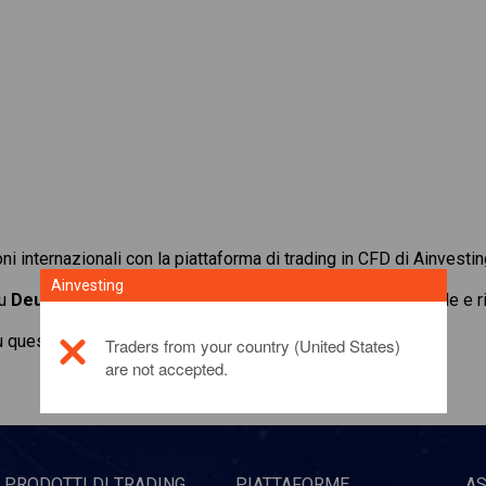
oni internazionali con la piattaforma di trading in CFD di Ainvestin
Ainvesting
su
Deutsche Lufthansa AG
. Ottieni quotazioni in tempo reale e
u questo prodotto di investimento,
fai clic qui
Traders from your country (United States)
are not accepted.
PRODOTTI DI TRADING
PIATTAFORME
A