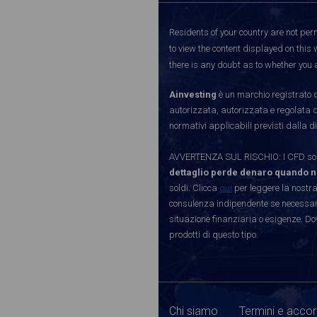
Residents of your country are not perm
to view the content displayed on this 
there is any doubt as to whether you a
Ainvesting
è un marchio registrato d
autorizzata, autorizzata e regolata 
normativi applicabili previsti dalla di
AVVERTENZA SUL RISCHIO: I CFD sono 
dettaglio perde denaro quando n
soldi. Clicca
qui
per leggere la nostra
consulenza indipendente se necessario
situazione finanziaria o esigenze. Do
prodotti di questo tipo.
Chi siamo
Termini e accor