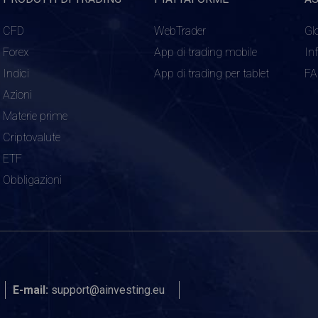
CFD
WebTrader
Gl
Forex
App di trading mobile
In
Indici
App di trading per tablet
F
Azioni
Materie prime
Criptovalute
ETF
Obbligazioni
E-mail:
support@ainvesting.eu