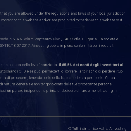
that you are allowed under the regulations and laws of your local jurisdiction
content on this website and/or are prohibited to trade via this website or if
ede in 51A Nikola Y. Vaptsarov Blvd., 1407 Sofia, Bulgaria. La società è
03-110/13.07.2017. Ainvesting opera in piena conformità con i requisiti
te a causa della leva finanziaria.
Il 85.5% dei conti degli investitori al
ionano i CFD e se puoi permetterti di correre l'alto rischio di perdere i tuoi
rima di procedere, tenendo conto della tua esperienza pertinente. Cerca
di natura generale e non tengono conto delle tue circostanze personali,
hiedi un parere indipendente prima di decidere di fare o meno trading in
© Tutti i diritti riservati a Ainvesting