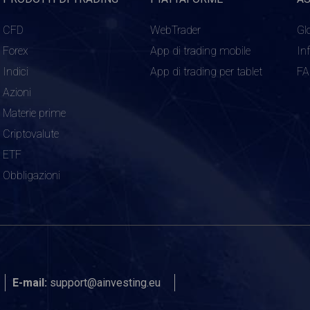
CFD
WebTrader
Gl
Forex
App di trading mobile
In
Indici
App di trading per tablet
F
Azioni
Materie prime
Criptovalute
ETF
Obbligazioni
E-mail:
support@ainvesting.eu