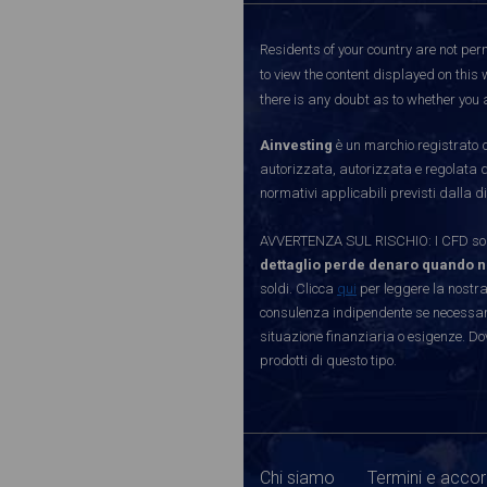
Residents of your country are not perm
to view the content displayed on this 
there is any doubt as to whether you a
Ainvesting
è un marchio registrato d
autorizzata, autorizzata e regolata 
normativi applicabili previsti dalla di
AVVERTENZA SUL RISCHIO: I CFD sono 
dettaglio perde denaro quando n
soldi. Clicca
qui
per leggere la nostra
consulenza indipendente se necessario
situazione finanziaria o esigenze. Do
prodotti di questo tipo.
Chi siamo
Termini e accor