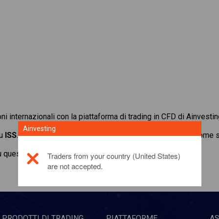
oni internazionali con la piattaforma di trading in CFD di Ainvestin
Ainvesting
su
ISS
. Ottieni quotazioni in tempo reale e ricevi dividendi, come
u questo prodotto di investimento,
fai clic qui
Traders from your country (United States)
are not accepted.
PRODOTTI DI TRADING
PIATTAFORME
A