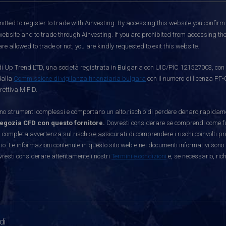
itted to register to trade with Ainvesting.
By accessing this website you confirm 
website and to trade through Ainvesting. If you are prohibited from accessing the 
re allowed to trade or not, you are kindly requested to exit this website.
i Up Trend LTD, una società registrata in Bulgaria con UIC/PIC 121527003, con s
dalla
Commissione di vigilanza finanziaria bulgara
con il numero di licenza РГ-
rettiva MiFID.
strumenti complessi e comportano un alto rischio di perdere denaro rapidamen
egozia CFD con questo fornitore.
Dovresti considerare se comprendi come funz
 completa avvertenza sul rischio e assicurati di comprendere i rischi coinvolti p
. Le informazioni contenute in questo sito web e nei documenti informativi sono 
vresti considerare attentamente i nostri
Termini e condizioni
e, se necessario, ric
di