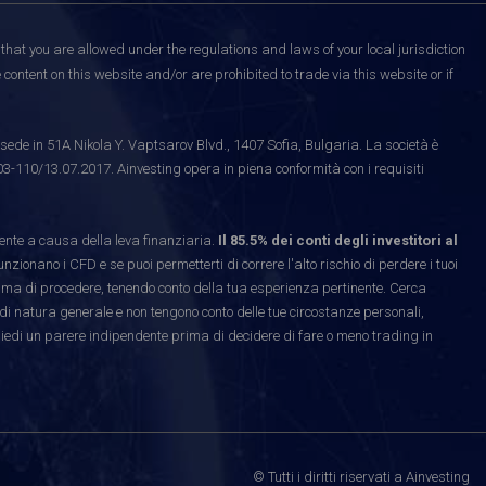
that you are allowed under the regulations and laws of your local jurisdiction
content on this website and/or are prohibited to trade via this website or if
ede in 51A Nikola Y. Vaptsarov Blvd., 1407 Sofia, Bulgaria. La società è
03-110/13.07.2017. Ainvesting opera in piena conformità con i requisiti
te a causa della leva finanziaria.
Il 85.5% dei conti degli investitori al
ionano i CFD e se puoi permetterti di correre l'alto rischio di perdere i tuoi
rima di procedere, tenendo conto della tua esperienza pertinente. Cerca
di natura generale e non tengono conto delle tue circostanze personali,
hiedi un parere indipendente prima di decidere di fare o meno trading in
© Tutti i diritti riservati a Ainvesting