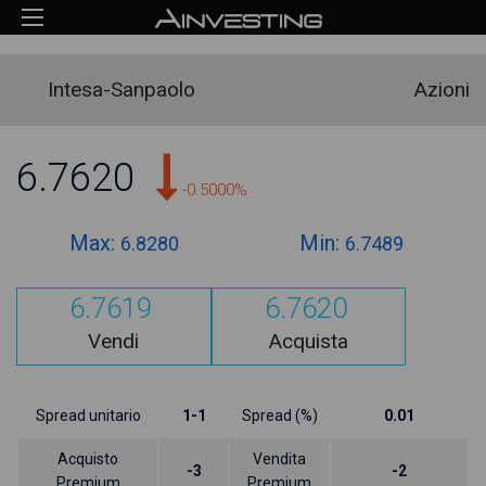
Intesa-Sanpaolo
Azioni
6.7620
-0.5000%
Max:
Min:
6.8280
6.7489
6.7619
6.7620
Vendi
Acquista
Spread unitario
1-1
Spread (%)
0.01
Acquisto
Vendita
-3
-2
Premium
Premium