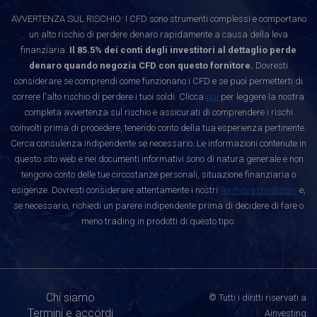
AVVERTENZA SUL RISCHIO: I CFD sono strumenti complessi e comportano
un alto rischio di perdere denaro rapidamente a causa della leva
finanziaria.
Il 85.5% dei conti degli investitori al dettaglio perde
denaro quando negozia CFD con questo fornitore.
Dovresti
considerare se comprendi come funzionano i CFD e se puoi permetterti di
correre l'alto rischio di perdere i tuoi soldi. Clicca
qui
per leggere la nostra
completa avvertenza sul rischio e assicurati di comprendere i rischi
coinvolti prima di procedere, tenendo conto della tua esperienza pertinente.
Cerca consulenza indipendente se necessario. Le informazioni contenute in
questo sito web e nei documenti informativi sono di natura generale e non
tengono conto delle tue circostanze personali, situazione finanziaria o
esigenze. Dovresti considerare attentamente i nostri
Termini e condizioni
e,
se necessario, richiedi un parere indipendente prima di decidere di fare o
meno trading in prodotti di questo tipo.
Chi siamo
© Tutti i diritti riservati a
Termini e accordi
Ainvesting