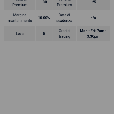
-30
-25
Premium
Premium
Margine
Data di
10.00%
n/a
mantenimento
scadenza
Orari di
Mon - Fri: 7am -
Leva
5
trading
3:30pm