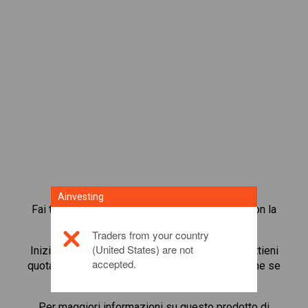
Ainvesting
Fai trading in oltre 1.000 azioni internazionali con la
piattaforma di trading in CFD di Ainvesting.
Traders from your country
(United States) are not
Inizia a fare trading in CFD su
Haseko Corp
. Ottieni
accepted.
quotazioni in tempo reale e ricevi dividendi, come se
detenessi l’azione stessa.
Per maggiori informazioni su questo prodotto di