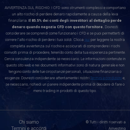
AVVERTENZA SUL RISCHIO: I CFD sono strumenti complessi e comportano
un alto rischio di perdere denaro rapidamente a causa della leva
finanziaria.
Il 85.5% dei conti degli investitori al dettaglio perde
denaro quando negozia CFD con questo fornitore.
Dovresti
considerare se comprendi come funzionano i CFD e se puoi permetterti di
correre l'alto rischio di perdere i tuoi soldi. Clicca
qui
per leggere la nostra
completa avvertenza sul rischio e assicurati di comprendere i rischi
coinvolti prima di procedere, tenendo conto della tua esperienza pertinente.
Cerca consulenza indipendente se necessario. Le informazioni contenute in
questo sito web e nei documenti informativi sono di natura generale e non
tengono conto delle tue circostanze personali, situazione finanziaria o
esigenze. Dovresti considerare attentamente i nostri
Termini e condizioni
e,
se necessario, richiedi un parere indipendente prima di decidere di fare o
meno trading in prodotti di questo tipo.
Chi siamo
© Tutti i diritti riservati a
Termini e accordi
Ainvesting