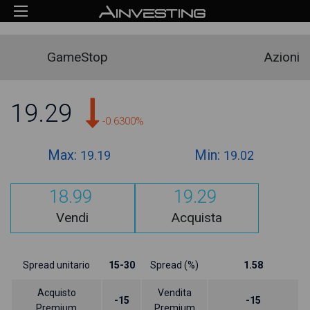
GameStop
Azioni
19.29
-0.6300%
Max:
Min:
19.19
19.02
18.99
19.29
Vendi
Acquista
Spread unitario
15-30
Spread (%)
1.58
Acquisto
Vendita
-15
-15
Premium
Premium