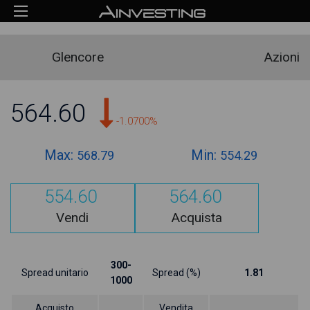
Glencore
Azioni
564.60
-1.0700%
Max:
Min:
568.79
554.29
554.60
564.60
Vendi
Acquista
300-
Spread unitario
Spread (%)
1.81
1000
Acquisto
Vendita