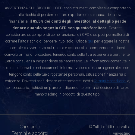
AVVERTENZA SUL RISCHIO: I CFD sono strumenti complessi e comportano
un alto rischio di perdere denaro rapidamente a causa della leva
finanziaria.
Il 85.5% dei conti degli investitori al dettaglio perde
denaro quando negozia CFD con questo fornitore.
Dovresti
considerare se comprendi come funzionano i CFD e se puoi permetterti di
correre l'alto rischio di perdere i tuoi soldi. Clicca
qui
per leggere la nostra
completa avvertenza sul rischio e assicurati di comprendere i rischi
coinvolti prima di procedere, tenendo conto della tua esperienza pertinente.
Cerca consulenza indipendente se necessario. Le informazioni contenute in
questo sito web e nei documenti informativi sono di natura generale e non
tengono conto delle tue circostanze personali, situazione finanziaria o
esigenze. Dovresti considerare attentamente i nostri
Termini e condizioni
e,
se necessario, richiedi un parere indipendente prima di decidere di fare o
meno trading in prodotti di questo tipo.
Chi siamo
© Tutti i diritti riservati a
Termini e accordi
Ainvesting