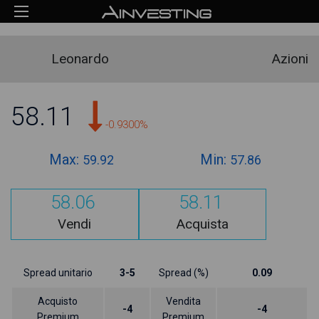
Leonardo
Azioni
58.11
-0.9300%
Max:
Min:
59.92
57.86
58.06
58.11
Vendi
Acquista
Spread unitario
3-5
Spread (%)
0.09
Acquisto
Vendita
-4
-4
Premium
Premium