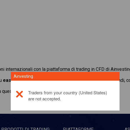
oni internazionali con la piattaforma di trading in CFD di Ainvestin
Ainvesting
su
easyJet
. Ottieni quotazioni in tempo reale e ricevi dividendi,
u questo prodotto di investimento,
fai clic qui
Traders from your country (United States)
are not accepted.
PRODOTTI DI TRADING
PIATTAFORME
A