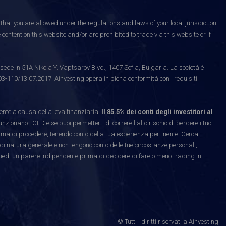
that you are allowed under the regulations and laws of your local jurisdiction
content on this website and/or are prohibited to trade via this website or if
ede in 51A Nikola Y. Vaptsarov Blvd., 1407 Sofia, Bulgaria. La società è
03-110/13.07.2017. Ainvesting opera in piena conformità con i requisiti
te a causa della leva finanziaria.
Il 85.5% dei conti degli investitori al
ionano i CFD e se puoi permetterti di correre l'alto rischio di perdere i tuoi
rima di procedere, tenendo conto della tua esperienza pertinente. Cerca
di natura generale e non tengono conto delle tue circostanze personali,
hiedi un parere indipendente prima di decidere di fare o meno trading in
© Tutti i diritti riservati a Ainvesting