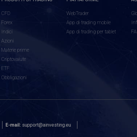
CFD
WebTrader
Gl
Forex
App di trading mobile
In
Indici
App di trading per tablet
F
Azioni
Materie prime
Criptovalute
ETF
Obbligazioni
E-mail:
support@ainvesting.eu