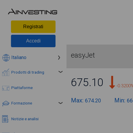
Registrati
Accedi
easyJet
Italiano
Prodotti di trading
675.10
-0.3200
Piattaforme
Max:
Min:
674.20
66
Formazione
Notizie e analisi