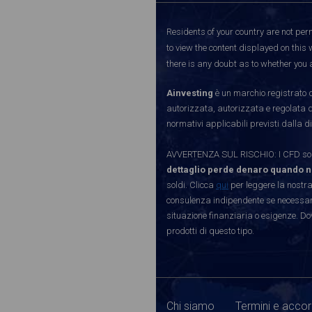
Residents of your country are not perm
to view the content displayed on this 
there is any doubt as to whether you a
Ainvesting
è un marchio registrato d
autorizzata, autorizzata e regolata 
normativi applicabili previsti dalla di
AVVERTENZA SUL RISCHIO: I CFD sono 
dettaglio perde denaro quando n
soldi. Clicca
qui
per leggere la nostra
consulenza indipendente se necessario
situazione finanziaria o esigenze. Do
prodotti di questo tipo.
Chi siamo
Termini e accor