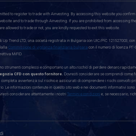
itted to register to trade with Ainvesting.
By accessing this website you confirm 
website and to trade through Ainvesting. If you are prohibited from accessing the 
re allowed to trade or not, you are kindly requested to exit this website.
i Up Trend LTD, una società registrata in Bulgaria con UIC/PIC 121527003, con s
dalla
Commissione di vigilanza finanziaria bulgara
con il numero di licenza РГ-
rettiva MiFID.
strumenti complessi e comportano un alto rischio di perdere denaro rapidamen
egozia CFD con questo fornitore.
Dovresti considerare se comprendi come funz
 completa avvertenza sul rischio e assicurati di comprendere i rischi coinvolti p
. Le informazioni contenute in questo sito web e nei documenti informativi sono 
vresti considerare attentamente i nostri
Termini e condizioni
e, se necessario, ric
di