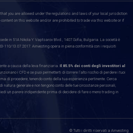
that you are allowed under the regulations and laws of your local jurisdiction
content on this website and/or are prohibited to trade via this website or if
ede in 51A Nikola Y. Vaptsarov Blvd., 1407 Sofia, Bulgaria. La società è
03-110/13.07.2017. Ainvesting opera in piena conformità con i requisiti
te a causa della leva finanziaria.
Il 85.5% dei conti degli investitori al
ionano i CFD e se puoi permetterti di correre l'alto rischio di perdere i tuoi
rima di procedere, tenendo conto della tua esperienza pertinente. Cerca
di natura generale e non tengono conto delle tue circostanze personali,
hiedi un parere indipendente prima di decidere di fare o meno trading in
© Tutti i diritti riservati a Ainvesting