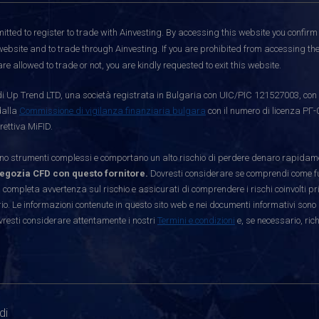
itted to register to trade with Ainvesting.
By accessing this website you confirm 
website and to trade through Ainvesting. If you are prohibited from accessing the 
re allowed to trade or not, you are kindly requested to exit this website.
i Up Trend LTD, una società registrata in Bulgaria con UIC/PIC 121527003, con s
dalla
Commissione di vigilanza finanziaria bulgara
con il numero di licenza РГ-
rettiva MiFID.
strumenti complessi e comportano un alto rischio di perdere denaro rapidamen
egozia CFD con questo fornitore.
Dovresti considerare se comprendi come funz
 completa avvertenza sul rischio e assicurati di comprendere i rischi coinvolti p
. Le informazioni contenute in questo sito web e nei documenti informativi sono 
vresti considerare attentamente i nostri
Termini e condizioni
e, se necessario, ric
di