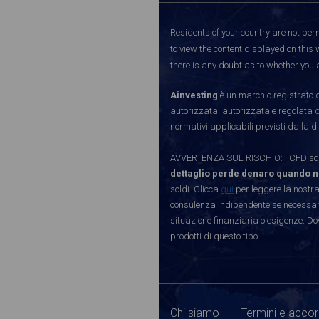
Residents of your country are not perm
to view the content displayed on this 
there is any doubt as to whether you a
Ainvesting
è un marchio registrato d
autorizzata, autorizzata e regolata 
normativi applicabili previsti dalla di
AVVERTENZA SUL RISCHIO: I CFD sono 
dettaglio perde denaro quando n
soldi. Clicca
qui
per leggere la nostra
consulenza indipendente se necessario
situazione finanziaria o esigenze. Do
prodotti di questo tipo.
Chi siamo
Termini e accor