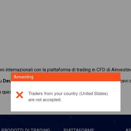
oni internazionali con la piattaforma di trading in CFD di Ainvestin
Ainvesting
su
Deutsche Bank AG
. Ottieni quotazioni in tempo reale e ricev
u questo prodotto di investimento,
fai clic qui
Traders from your country (United States)
are not accepted.
PRODOTTI DI TRADING
PIATTAFORME
A