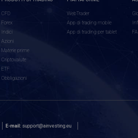
CFD
WebTrader
Gl
Forex
App di trading mobile
In
Indici
App di trading per tablet
F
Azioni
Materie prime
Criptovalute
ETF
Obbligazioni
E-mail:
support@ainvesting.eu