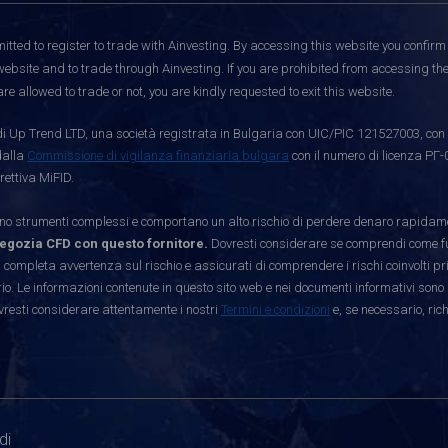
itted to register to trade with Ainvesting.
By accessing this website you confirm 
website and to trade through Ainvesting. If you are prohibited from accessing the 
re allowed to trade or not, you are kindly requested to exit this website.
i Up Trend LTD, una società registrata in Bulgaria con UIC/PIC 121527003, con s
dalla
Commissione di vigilanza finanziaria bulgara
con il numero di licenza РГ-
rettiva MiFID.
strumenti complessi e comportano un alto rischio di perdere denaro rapidamen
egozia CFD con questo fornitore.
Dovresti considerare se comprendi come funz
 completa avvertenza sul rischio e assicurati di comprendere i rischi coinvolti p
. Le informazioni contenute in questo sito web e nei documenti informativi sono 
vresti considerare attentamente i nostri
Termini e condizioni
e, se necessario, ric
di