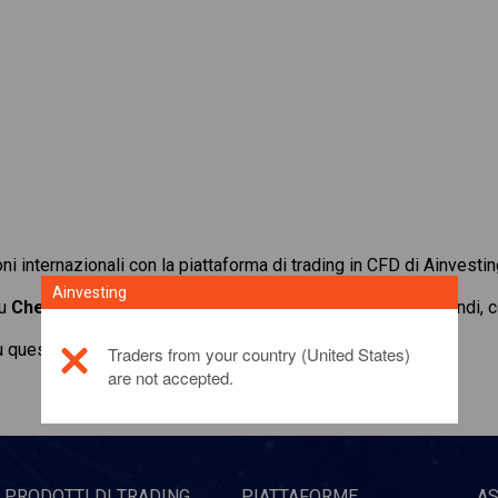
oni internazionali con la piattaforma di trading in CFD di Ainvestin
Ainvesting
su
Chevron
. Ottieni quotazioni in tempo reale e ricevi dividendi
u questo prodotto di investimento,
fai clic qui
Traders from your country (United States)
are not accepted.
PRODOTTI DI TRADING
PIATTAFORME
A