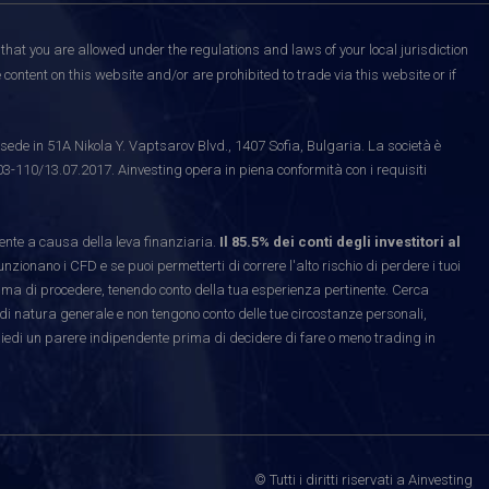
that you are allowed under the regulations and laws of your local jurisdiction
content on this website and/or are prohibited to trade via this website or if
ede in 51A Nikola Y. Vaptsarov Blvd., 1407 Sofia, Bulgaria. La società è
03-110/13.07.2017. Ainvesting opera in piena conformità con i requisiti
te a causa della leva finanziaria.
Il 85.5% dei conti degli investitori al
ionano i CFD e se puoi permetterti di correre l'alto rischio di perdere i tuoi
rima di procedere, tenendo conto della tua esperienza pertinente. Cerca
di natura generale e non tengono conto delle tue circostanze personali,
hiedi un parere indipendente prima di decidere di fare o meno trading in
© Tutti i diritti riservati a Ainvesting