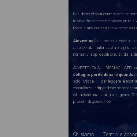
Residents of your country are not perm
to view the content displayed on this 
there is any doubt as to whether you a
Ainvesting
è un marchio registrato d
autorizzata, autorizzata e regolata 
normativi applicabili previsti dalla di
AVVERTENZA SUL RISCHIO: I CFD sono 
dettaglio perde denaro quando n
soldi. Clicca
qui
per leggere la nostra
consulenza indipendente se necessario
situazione finanziaria o esigenze. Do
prodotti di questo tipo.
Chi siamo
Termini e accor