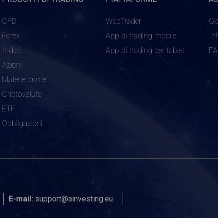
CFD
WebTrader
Gl
Forex
App di trading mobile
In
Indici
App di trading per tablet
F
Azioni
Materie prime
Criptovalute
ETF
Obbligazioni
E-mail:
support@ainvesting.eu