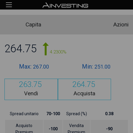
Capita
Azioni
264.75
4.2300%
Max:
Min:
267.00
251.00
263.75
264.75
Vendi
Acquista
Spread unitario
70-100
Spread (%)
0.38
Acquisto
Vendita
-100
-90
Premium
Premium