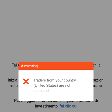
Fai trading in oltre 1.000 azioni internazionali con la
Ainvesting
piattaforma di trading in CFD di Ainvesting.
Traders from your country
Inizia a fare trading in CFD su
Capita
. Ottieni quotazioni
(United States) are not
in tempo reale e ricevi dividendi, come se detenessi
accepted.
l’azione stessa.
Per maggiori informazioni su questo prodotto di
investimento,
fai clic qui