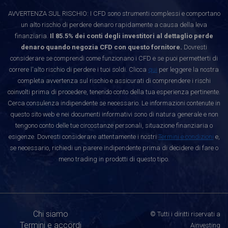
AVVERTENZA SUL RISCHIO: I CFD sono strumenti complessi e comportano
un alto rischio di perdere denaro rapidamente a causa della leva
finanziaria.
Il 85.5% dei conti degli investitori al dettaglio perde
denaro quando negozia CFD con questo fornitore.
Dovresti
considerare se comprendi come funzionano i CFD e se puoi permetterti di
correre l'alto rischio di perdere i tuoi soldi. Clicca
qui
per leggere la nostra
completa avvertenza sul rischio e assicurati di comprendere i rischi
coinvolti prima di procedere, tenendo conto della tua esperienza pertinente.
Cerca consulenza indipendente se necessario. Le informazioni contenute in
questo sito web e nei documenti informativi sono di natura generale e non
tengono conto delle tue circostanze personali, situazione finanziaria o
esigenze. Dovresti considerare attentamente i nostri
Termini e condizioni
e,
se necessario, richiedi un parere indipendente prima di decidere di fare o
meno trading in prodotti di questo tipo.
Chi siamo
© Tutti i diritti riservati a
Termini e accordi
Ainvesting