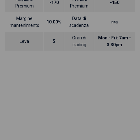
-170
-150
Premium
Premium
Margine
Data di
10.00%
n/a
mantenimento
scadenza
Orari di
Mon - Fri: 7am -
Leva
5
trading
3:30pm