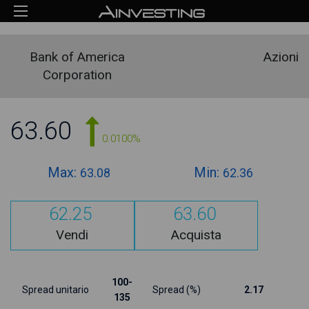
Bank of America
Azioni
Corporation
63.60
0.0100%
Max:
Min:
63.08
62.36
62.25
63.60
Vendi
Acquista
100-
Spread unitario
Spread (%)
2.17
135