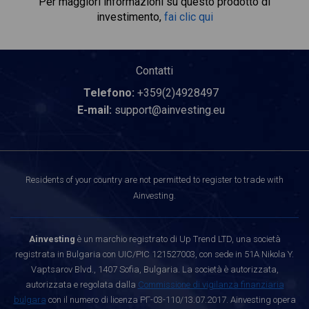
Per maggiori informazioni su questo prodotto di
investimento,
fai clic qui
Contatti
Telefono:
+359(2)4928497
E-mail:
support@ainvesting.eu
Residents of your country are not permitted to register to trade with
Ainvesting.
Ainvesting
è un marchio registrato di Up Trend LTD, una società
registrata in Bulgaria con UIC/PIC 121527003, con sede in 51A Nikola Y.
Vaptsarov Blvd., 1407 Sofia, Bulgaria. La società è autorizzata,
autorizzata e regolata dalla
Commissione di vigilanza finanziaria
bulgara
con il numero di licenza РГ-03-110/13.07.2017. Ainvesting opera