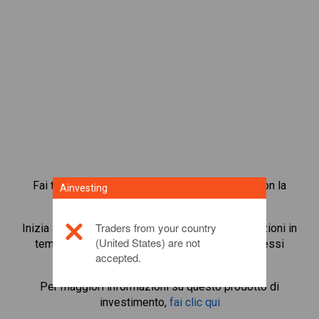
Fai trading in oltre 1.000 azioni internazionali con la
Ainvesting
piattaforma di trading in CFD di Ainvesting.
Traders from your country
Inizia a fare trading in CFD su
ASX
. Ottieni quotazioni in
(United States) are not
tempo reale e ricevi dividendi, come se detenessi
accepted.
l’azione stessa.
Per maggiori informazioni su questo prodotto di
investimento,
fai clic qui