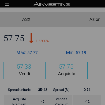
ASX
Azioni
57.75
-1.5500%
Max:
Min:
57.77
57.18
57.33
57.75
Vendi
Acquista
Spread unitario
35-42
Spread (%)
0.74
Acquisto
Vendita
-9
-12
Premium
Premium