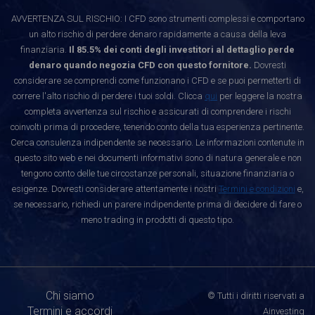
AVVERTENZA SUL RISCHIO: I CFD sono strumenti complessi e comportano
un alto rischio di perdere denaro rapidamente a causa della leva
finanziaria.
Il 85.5% dei conti degli investitori al dettaglio perde
denaro quando negozia CFD con questo fornitore.
Dovresti
considerare se comprendi come funzionano i CFD e se puoi permetterti di
correre l'alto rischio di perdere i tuoi soldi. Clicca
qui
per leggere la nostra
completa avvertenza sul rischio e assicurati di comprendere i rischi
coinvolti prima di procedere, tenendo conto della tua esperienza pertinente.
Cerca consulenza indipendente se necessario. Le informazioni contenute in
questo sito web e nei documenti informativi sono di natura generale e non
tengono conto delle tue circostanze personali, situazione finanziaria o
esigenze. Dovresti considerare attentamente i nostri
Termini e condizioni
e,
se necessario, richiedi un parere indipendente prima di decidere di fare o
meno trading in prodotti di questo tipo.
Chi siamo
© Tutti i diritti riservati a
Termini e accordi
Ainvesting