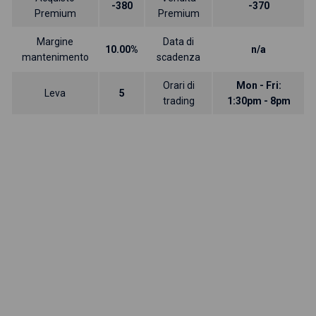
-380
-370
Premium
Premium
Margine
Data di
10.00%
n/a
mantenimento
scadenza
Orari di
Mon - Fri:
Leva
5
trading
1:30pm - 8pm