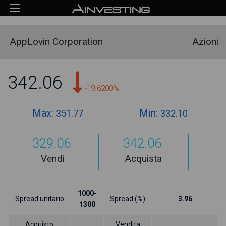
AppLovin Corporation
Azioni
342.06
-19.6200%
Max:
Min:
351.77
332.10
329.06
342.06
Vendi
Acquista
1000-
Spread unitario
Spread (%)
3.96
1300
Acquisto
Vendita