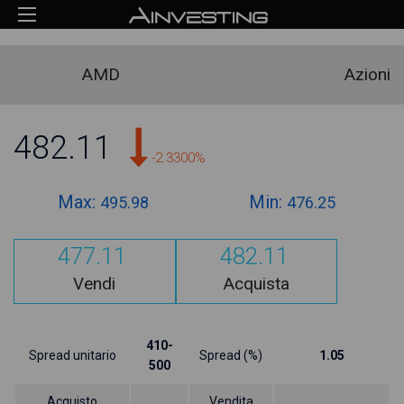
AMD
Azioni
482.11
-2.3300%
Max:
Min:
495.98
476.25
477.11
482.11
Vendi
Acquista
410-
Spread unitario
Spread (%)
1.05
500
Acquisto
Vendita