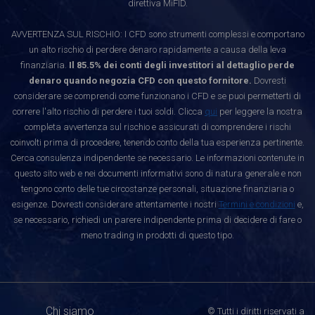
direttiva MiFID.
AVVERTENZA SUL RISCHIO: I CFD sono strumenti complessi e comportano
un alto rischio di perdere denaro rapidamente a causa della leva
finanziaria.
Il 85.5% dei conti degli investitori al dettaglio perde
denaro quando negozia CFD con questo fornitore.
Dovresti
considerare se comprendi come funzionano i CFD e se puoi permetterti di
correre l'alto rischio di perdere i tuoi soldi. Clicca
qui
per leggere la nostra
completa avvertenza sul rischio e assicurati di comprendere i rischi
coinvolti prima di procedere, tenendo conto della tua esperienza pertinente.
Cerca consulenza indipendente se necessario. Le informazioni contenute in
questo sito web e nei documenti informativi sono di natura generale e non
tengono conto delle tue circostanze personali, situazione finanziaria o
esigenze. Dovresti considerare attentamente i nostri
Termini e condizioni
e,
se necessario, richiedi un parere indipendente prima di decidere di fare o
meno trading in prodotti di questo tipo.
Chi siamo
© Tutti i diritti riservati a