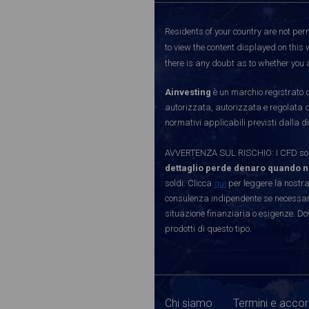
Residents of your country are not perm
to view the content displayed on this 
there is any doubt as to whether you a
Ainvesting
è un marchio registrato d
autorizzata, autorizzata e regolata 
normativi applicabili previsti dalla di
AVVERTENZA SUL RISCHIO: I CFD sono 
dettaglio perde denaro quando n
soldi. Clicca
qui
per leggere la nostra
consulenza indipendente se necessario
situazione finanziaria o esigenze. Do
prodotti di questo tipo.
Chi siamo
Termini e accor