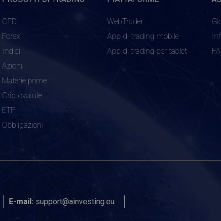
CFD
WebTrader
Gl
Forex
App di trading mobile
In
Indici
App di trading per tablet
F
Azioni
Materie prime
Criptovalute
ETF
Obbligazioni
E-mail:
support@ainvesting.eu