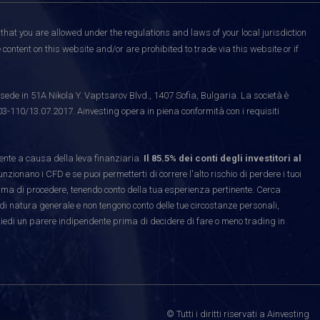
that you are allowed under the regulations and laws of your local jurisdiction
content on this website and/or are prohibited to trade via this website or if
ede in 51A Nikola Y. Vaptsarov Blvd., 1407 Sofia, Bulgaria. La società è
03-110/13.07.2017. Ainvesting opera in piena conformità con i requisiti
te a causa della leva finanziaria.
Il 85.5% dei conti degli investitori al
ionano i CFD e se puoi permetterti di correre l'alto rischio di perdere i tuoi
rima di procedere, tenendo conto della tua esperienza pertinente. Cerca
di natura generale e non tengono conto delle tue circostanze personali,
hiedi un parere indipendente prima di decidere di fare o meno trading in
© Tutti i diritti riservati a Ainvesting