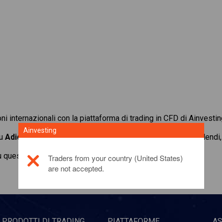
oni internazionali con la piattaforma di trading in CFD di Ainvestin
Ainvesting
su
Adidas AG
. Ottieni quotazioni in tempo reale e ricevi dividen
u questo prodotto di investimento,
fai clic qui
Traders from your country (United States)
are not accepted.
PRODOTTI DI TRADING
PIATTAFORME
A