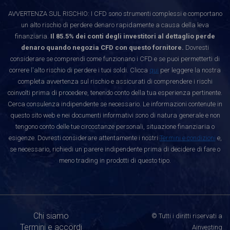
AVVERTENZA SUL RISCHIO: I CFD sono strumenti complessi e comportano
un alto rischio di perdere denaro rapidamente a causa della leva
finanziaria.
Il 85.5% dei conti degli investitori al dettaglio perde
denaro quando negozia CFD con questo fornitore.
Dovresti
considerare se comprendi come funzionano i CFD e se puoi permetterti di
correre l'alto rischio di perdere i tuoi soldi. Clicca
qui
per leggere la nostra
completa avvertenza sul rischio e assicurati di comprendere i rischi
coinvolti prima di procedere, tenendo conto della tua esperienza pertinente.
Cerca consulenza indipendente se necessario. Le informazioni contenute in
questo sito web e nei documenti informativi sono di natura generale e non
tengono conto delle tue circostanze personali, situazione finanziaria o
esigenze. Dovresti considerare attentamente i nostri
Termini e condizioni
e,
se necessario, richiedi un parere indipendente prima di decidere di fare o
meno trading in prodotti di questo tipo.
Chi siamo
© Tutti i diritti riservati a
Termini e accordi
Ainvesting