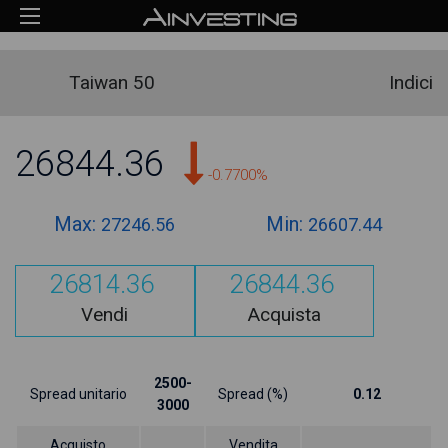
Taiwan 50
Indici
26844.36
-0.7700%
Max:
Min:
27246.56
26607.44
26814.36
26844.36
Vendi
Acquista
2500-
Spread unitario
Spread (%)
0.12
3000
Acquisto
Vendita