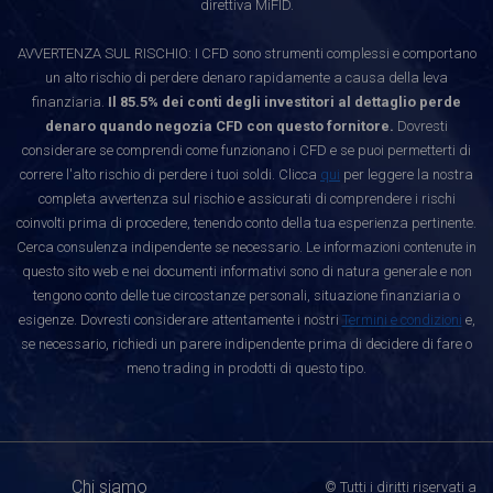
direttiva MiFID.
AVVERTENZA SUL RISCHIO: I CFD sono strumenti complessi e comportano
un alto rischio di perdere denaro rapidamente a causa della leva
finanziaria.
Il 85.5% dei conti degli investitori al dettaglio perde
denaro quando negozia CFD con questo fornitore.
Dovresti
considerare se comprendi come funzionano i CFD e se puoi permetterti di
correre l'alto rischio di perdere i tuoi soldi. Clicca
qui
per leggere la nostra
completa avvertenza sul rischio e assicurati di comprendere i rischi
coinvolti prima di procedere, tenendo conto della tua esperienza pertinente.
Cerca consulenza indipendente se necessario. Le informazioni contenute in
questo sito web e nei documenti informativi sono di natura generale e non
tengono conto delle tue circostanze personali, situazione finanziaria o
esigenze. Dovresti considerare attentamente i nostri
Termini e condizioni
e,
se necessario, richiedi un parere indipendente prima di decidere di fare o
meno trading in prodotti di questo tipo.
Chi siamo
© Tutti i diritti riservati a