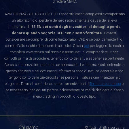
direttiva MiFID.
AVVERTENZA SUL RISCHIO: I CFD sono strumenti complessi e comportano
un alto rischio di perdere denaro rapidamente a causa della leva
finanziaria.
Il 85.5% dei conti degli investitori al dettaglio perde
denaro quando negozia CFD con questo fornitore.
Dovresti
considerare se comprendi come funzionano i CFD e se puoi permetterti di
correre l'alto rischio di perdere i tuoi soldi. Clicca
qui
per leggere la nostra
completa avvertenza sul rischio e assicurati di comprendere i rischi
coinvolti prima di procedere, tenendo conto della tua esperienza pertinente.
Cerca consulenza indipendente se necessario. Le informazioni contenute in
questo sito web e nei documenti informativi sono di natura generale e non
tengono conto delle tue circostanze personali, situazione finanziaria o
esigenze. Dovresti considerare attentamente i nostri
Termini e condizioni
e,
se necessario, richiedi un parere indipendente prima di decidere di fare o
meno trading in prodotti di questo tipo.
Chi siamo
© Tutti i diritti riservati a