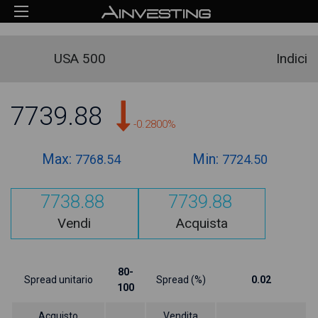
USA 500
Indici
7739.88
-0.2800%
Max:
Min:
7768.54
7724.50
7738.88
7739.88
Vendi
Acquista
80-
Spread unitario
Spread (%)
0.02
100
Acquisto
Vendita