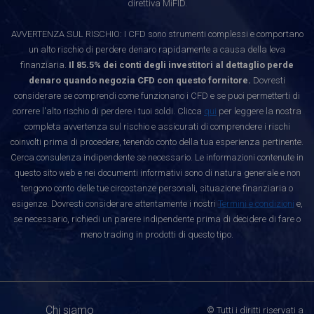
direttiva MiFID.
AVVERTENZA SUL RISCHIO: I CFD sono strumenti complessi e comportano
un alto rischio di perdere denaro rapidamente a causa della leva
finanziaria.
Il 85.5% dei conti degli investitori al dettaglio perde
denaro quando negozia CFD con questo fornitore.
Dovresti
considerare se comprendi come funzionano i CFD e se puoi permetterti di
correre l'alto rischio di perdere i tuoi soldi. Clicca
qui
per leggere la nostra
completa avvertenza sul rischio e assicurati di comprendere i rischi
coinvolti prima di procedere, tenendo conto della tua esperienza pertinente.
Cerca consulenza indipendente se necessario. Le informazioni contenute in
questo sito web e nei documenti informativi sono di natura generale e non
tengono conto delle tue circostanze personali, situazione finanziaria o
esigenze. Dovresti considerare attentamente i nostri
Termini e condizioni
e,
se necessario, richiedi un parere indipendente prima di decidere di fare o
meno trading in prodotti di questo tipo.
Chi siamo
© Tutti i diritti riservati a