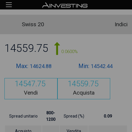
Swiss 20
Indici
14559.75
0.0600%
Max:
Min:
14624.88
14542.44
14547.75
14559.75
Vendi
Acquista
800-
Spread unitario
Spread (%)
0.09
1200
Acquisto
Vendita