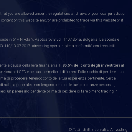
that you are allowed under the regulations and laws of your local jurisdiction
content on this website and/or are prohibited to trade via this website or if
ede in 51A Nikola Y. Vaptsarov Blvd., 1407 Sofia, Bulgaria. La società è
03-110/13.07.2017. Ainvesting opera in piena conformità con i requisiti
te a causa della leva finanziaria.
Il 85.5% dei conti degli investitori al
ionano i CFD e se puoi permetterti di correre l'alto rischio di perdere i tuoi
rima di procedere, tenendo conto della tua esperienza pertinente. Cerca
di natura generale e non tengono conto delle tue circostanze personali,
hiedi un parere indipendente prima di decidere di fare o meno trading in
© Tutti i diritti riservati a Ainvesting