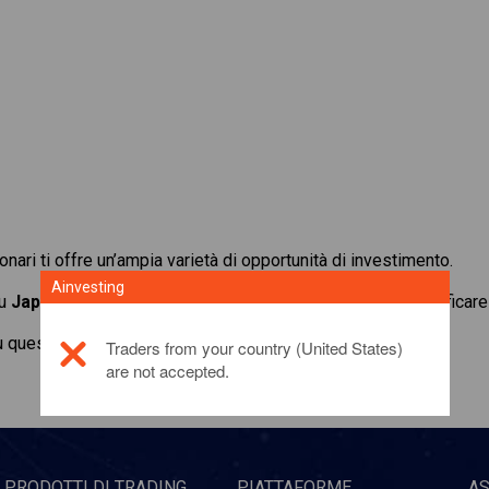
ionari ti offre un’ampia varietà di opportunità di investimento.
Ainvesting
su
Japan 225
e sfrutta i bassi margini di deposito per amplificare 
u questo prodotto di investimento,
fai clic qui
Traders from your country (United States)
are not accepted.
PRODOTTI DI TRADING
PIATTAFORME
A