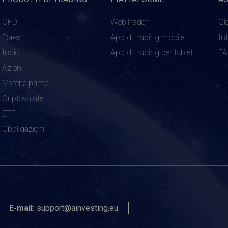
CFD
WebTrader
Gl
Forex
App di trading mobile
In
Indici
App di trading per tablet
F
Azioni
Materie prime
Criptovalute
ETF
Obbligazioni
E-mail:
support@ainvesting.eu