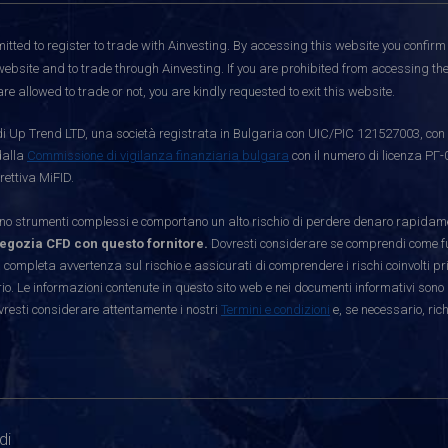
itted to register to trade with Ainvesting.
By accessing this website you confirm 
website and to trade through Ainvesting. If you are prohibited from accessing the 
re allowed to trade or not, you are kindly requested to exit this website.
i Up Trend LTD, una società registrata in Bulgaria con UIC/PIC 121527003, con s
dalla
Commissione di vigilanza finanziaria bulgara
con il numero di licenza РГ-
rettiva MiFID.
strumenti complessi e comportano un alto rischio di perdere denaro rapidamen
egozia CFD con questo fornitore.
Dovresti considerare se comprendi come funz
 completa avvertenza sul rischio e assicurati di comprendere i rischi coinvolti p
. Le informazioni contenute in questo sito web e nei documenti informativi sono 
vresti considerare attentamente i nostri
Termini e condizioni
e, se necessario, ric
di