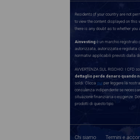
Residents of your country are not perm
to view the content displayed on this 
there is any doubt as to whether you a
Ainvesting
è un marchio registrato d
autorizzata, autorizzata e regolata 
normativi applicabili previsti dalla di
AVVERTENZA SUL RISCHIO: I CFD sono 
dettaglio perde denaro quando n
soldi. Clicca
qui
per leggere la nostra
consulenza indipendente se necessario
situazione finanziaria o esigenze. Do
prodotti di questo tipo.
Chi siamo
Termini e accor