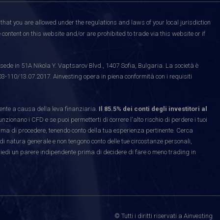
that you are allowed under the regulations and laws of your local jurisdiction
content on this website and/or are prohibited to trade via this website or if
ede in 51A Nikola Y. Vaptsarov Blvd., 1407 Sofia, Bulgaria. La società è
03-110/13.07.2017. Ainvesting opera in piena conformità con i requisiti
te a causa della leva finanziaria.
Il 85.5% dei conti degli investitori al
ionano i CFD e se puoi permetterti di correre l'alto rischio di perdere i tuoi
rima di procedere, tenendo conto della tua esperienza pertinente. Cerca
di natura generale e non tengono conto delle tue circostanze personali,
hiedi un parere indipendente prima di decidere di fare o meno trading in
© Tutti i diritti riservati a Ainvesting