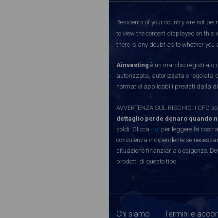
Residents of your country are not perm
to view the content displayed on this 
there is any doubt as to whether you a
Ainvesting
è un marchio registrato d
autorizzata, autorizzata e regolata 
normativi applicabili previsti dalla di
AVVERTENZA SUL RISCHIO: I CFD sono 
dettaglio perde denaro quando n
soldi. Clicca
qui
per leggere la nostra
consulenza indipendente se necessario
situazione finanziaria o esigenze. Do
prodotti di questo tipo.
Chi siamo
Termini e accor