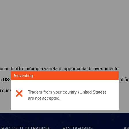
ionari ti offre un’ampia varietà di opportunità di investimento.
Ainvesting
su
US-TECH 100
e sfrutta i bassi margini di deposito per amplific
u questo prodotto di investimento,
fai clic qui
Traders from your country (United States)
are not accepted.
PRODOTTI DI TRADING
PIATTAFORME
A