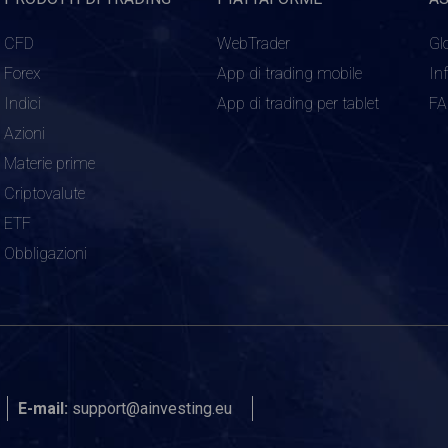
CFD
WebTrader
Gl
Forex
App di trading mobile
In
Indici
App di trading per tablet
F
Azioni
Materie prime
Criptovalute
ETF
Obbligazioni
E-mail:
support@ainvesting.eu