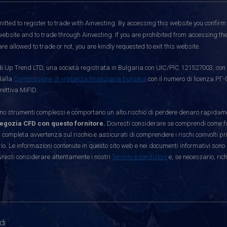
itted to register to trade with Ainvesting.
By accessing this website you confirm 
website and to trade through Ainvesting. If you are prohibited from accessing the 
re allowed to trade or not, you are kindly requested to exit this website.
i Up Trend LTD, una società registrata in Bulgaria con UIC/PIC 121527003, con s
dalla
Commissione di vigilanza finanziaria bulgara
con il numero di licenza РГ-
rettiva MiFID.
strumenti complessi e comportano un alto rischio di perdere denaro rapidamen
egozia CFD con questo fornitore.
Dovresti considerare se comprendi come funz
 completa avvertenza sul rischio e assicurati di comprendere i rischi coinvolti p
. Le informazioni contenute in questo sito web e nei documenti informativi sono 
vresti considerare attentamente i nostri
Termini e condizioni
e, se necessario, ric
di