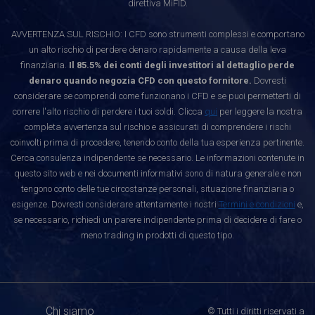
direttiva MiFID.
AVVERTENZA SUL RISCHIO: I CFD sono strumenti complessi e comportano
un alto rischio di perdere denaro rapidamente a causa della leva
finanziaria.
Il 85.5% dei conti degli investitori al dettaglio perde
denaro quando negozia CFD con questo fornitore.
Dovresti
considerare se comprendi come funzionano i CFD e se puoi permetterti di
correre l'alto rischio di perdere i tuoi soldi. Clicca
qui
per leggere la nostra
completa avvertenza sul rischio e assicurati di comprendere i rischi
coinvolti prima di procedere, tenendo conto della tua esperienza pertinente.
Cerca consulenza indipendente se necessario. Le informazioni contenute in
questo sito web e nei documenti informativi sono di natura generale e non
tengono conto delle tue circostanze personali, situazione finanziaria o
esigenze. Dovresti considerare attentamente i nostri
Termini e condizioni
e,
se necessario, richiedi un parere indipendente prima di decidere di fare o
meno trading in prodotti di questo tipo.
Chi siamo
© Tutti i diritti riservati a