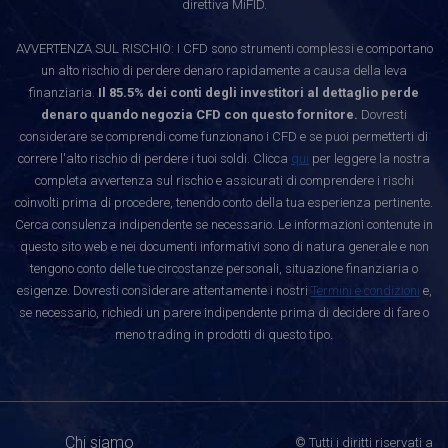
direttiva MiFID.
AVVERTENZA SUL RISCHIO: I CFD sono strumenti complessi e comportano
un alto rischio di perdere denaro rapidamente a causa della leva
finanziaria.
Il 85.5% dei conti degli investitori al dettaglio perde
denaro quando negozia CFD con questo fornitore.
Dovresti
considerare se comprendi come funzionano i CFD e se puoi permetterti di
correre l'alto rischio di perdere i tuoi soldi. Clicca
qui
per leggere la nostra
completa avvertenza sul rischio e assicurati di comprendere i rischi
coinvolti prima di procedere, tenendo conto della tua esperienza pertinente.
Cerca consulenza indipendente se necessario. Le informazioni contenute in
questo sito web e nei documenti informativi sono di natura generale e non
tengono conto delle tue circostanze personali, situazione finanziaria o
esigenze. Dovresti considerare attentamente i nostri
Termini e condizioni
e,
se necessario, richiedi un parere indipendente prima di decidere di fare o
meno trading in prodotti di questo tipo.
Chi siamo
© Tutti i diritti riservati a