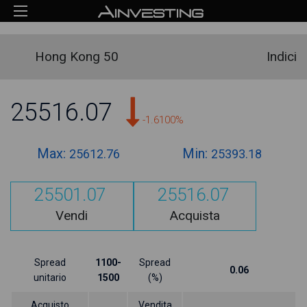
Hong Kong 50
Indici
25516.07
-1.6100%
Max:
Min:
25612.76
25393.18
25501.07
25516.07
Vendi
Acquista
Spread
1100-
Spread
0.06
unitario
1500
(%)
Acquisto
Vendita