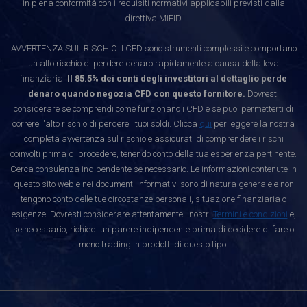
in piena conformità con i requisiti normativi applicabili previsti dalla
direttiva MiFID.
AVVERTENZA SUL RISCHIO: I CFD sono strumenti complessi e comportano
un alto rischio di perdere denaro rapidamente a causa della leva
finanziaria.
Il 85.5% dei conti degli investitori al dettaglio perde
denaro quando negozia CFD con questo fornitore.
Dovresti
considerare se comprendi come funzionano i CFD e se puoi permetterti di
correre l'alto rischio di perdere i tuoi soldi. Clicca
qui
per leggere la nostra
completa avvertenza sul rischio e assicurati di comprendere i rischi
coinvolti prima di procedere, tenendo conto della tua esperienza pertinente.
Cerca consulenza indipendente se necessario. Le informazioni contenute in
questo sito web e nei documenti informativi sono di natura generale e non
tengono conto delle tue circostanze personali, situazione finanziaria o
esigenze. Dovresti considerare attentamente i nostri
Termini e condizioni
e,
se necessario, richiedi un parere indipendente prima di decidere di fare o
meno trading in prodotti di questo tipo.