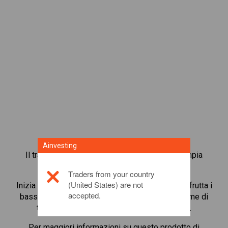
Ainvesting
Il trading in CFD su indici azionari ti offre un’ampia
varietà di opportunità di investimento.
Traders from your country
(United States) are not
Inizia a fare trading in CFD su
Hong Kong 50
e sfrutta i
accepted.
bassi margini di deposito per amplificare il volume di
trading. Tieni traccia di settori ed economie.
Per maggiori informazioni su questo prodotto di