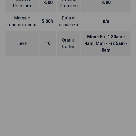
-500
-500
Premium
Premium
Margine
Data di
5.00%
n/a
mantenimento
scadenza
Mon - Fri: 1:30am -
Orari di
Leva
10
4am, Mon - Fri: 5am -
trading
8am