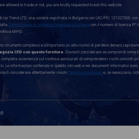
re allowed to trade or not, you are kindly requested to exit this website.
i Up Trend LTD, una società registrata in Bulgaria con UIC/PIC 121527003, con s
dalla
Commissione di vigilanza finanziaria bulgara
con il numero di licenza РГ-
rettiva MiFID.
strumenti complessi e comportano un alto rischio di perdere denaro rapidamen
egozia CFD con questo fornitore.
Dovresti considerare se comprendi come funz
 completa avvertenza sul rischio e assicurati di comprendere i rischi coinvolti p
. Le informazioni contenute in questo sito web e nei documenti informativi sono 
vresti considerare attentamente i nostri
Termini e condizioni
e, se necessario, ric
di