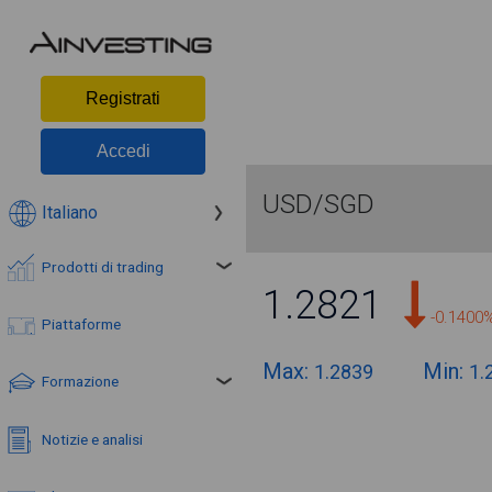
Registrati
Accedi
USD/SGD
Italiano
Prodotti di trading
1.2821
-0.1400
Piattaforme
Max:
Min:
1.2839
1.
Formazione
Notizie e analisi