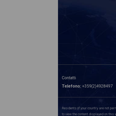
Contatti
Telefono:
+359(2)4928497
Residents of your country are not perm
to view the content displayed on this 