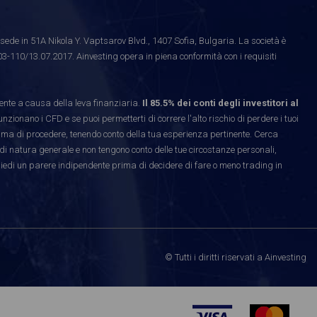
ede in 51A Nikola Y. Vaptsarov Blvd., 1407 Sofia, Bulgaria. La società è
03-110/13.07.2017. Ainvesting opera in piena conformità con i requisiti
te a causa della leva finanziaria.
Il 85.5% dei conti degli investitori al
ionano i CFD e se puoi permetterti di correre l'alto rischio di perdere i tuoi
rima di procedere, tenendo conto della tua esperienza pertinente. Cerca
di natura generale e non tengono conto delle tue circostanze personali,
hiedi un parere indipendente prima di decidere di fare o meno trading in
© Tutti i diritti riservati a Ainvesting