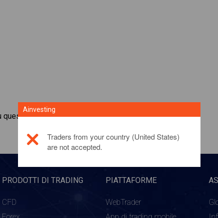
Ainvesting
u questo prodotto di investimento,
fai clic qui
Traders from your country (United States)
are not accepted.
PRODOTTI DI TRADING
PIATTAFORME
A
CFD
WebTrader
Gl
Forex
App di trading mobile
In