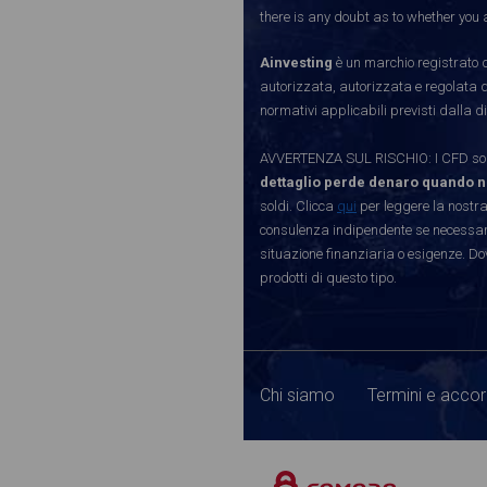
there is any doubt as to whether you a
Ainvesting
è un marchio registrato d
autorizzata, autorizzata e regolata 
normativi applicabili previsti dalla di
AVVERTENZA SUL RISCHIO: I CFD sono 
dettaglio perde denaro quando n
soldi. Clicca
qui
per leggere la nostra
consulenza indipendente se necessario
situazione finanziaria o esigenze. Do
prodotti di questo tipo.
Chi siamo
Termini e accor