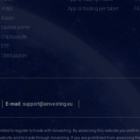
Indici
App di trading per tablet
F
Azioni
Materie prime
Criptovalute
ETF
Obbligazioni
E-mail:
support@ainvesting.eu
itted to register to trade with Ainvesting.
By accessing this website you confirm 
website and to trade through Ainvesting. If you are prohibited from accessing the 