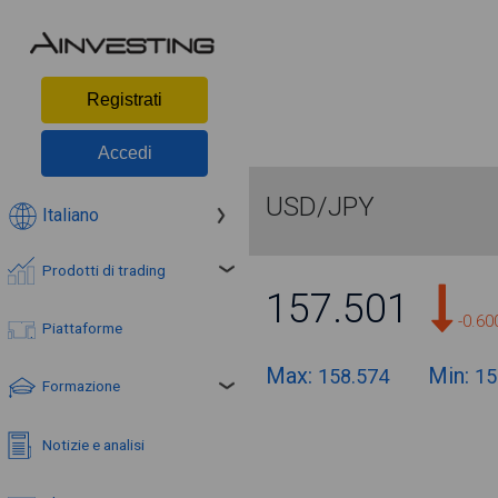
Registrati
Accedi
USD/JPY
Italiano
Prodotti di trading
157.501
-0.6
Piattaforme
Max:
Min:
158.574
15
Formazione
Notizie e analisi