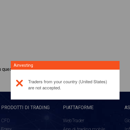
Ainvesting
u questo prodotto di investimento,
fai clic qui
Traders from your country (United States)
are not accepted.
PRODOTTI DI TRADING
PIATTAFORME
A
CFD
WebTrader
Gl
Forex
App di trading mobile
In