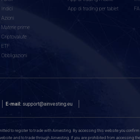
Indici
App di trading per tablet
F
Azioni
Materie prime
Criptovalute
ETF
Obbligazioni
E-mail:
support@ainvesting.eu
itted to register to trade with Ainvesting.
By accessing this website you confirm 
website and to trade through Ainvesting. If you are prohibited from accessing the 