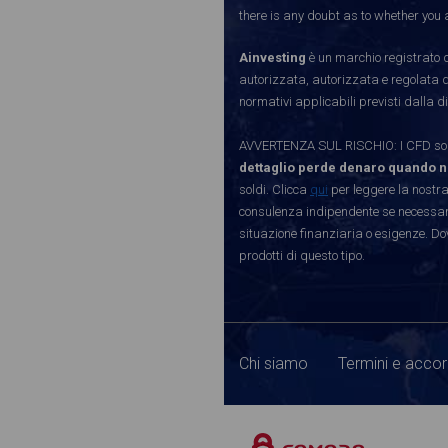
there is any doubt as to whether you a
Ainvesting
è un marchio registrato d
autorizzata, autorizzata e regolata 
normativi applicabili previsti dalla di
AVVERTENZA SUL RISCHIO: I CFD sono 
dettaglio perde denaro quando n
soldi. Clicca
qui
per leggere la nostra
consulenza indipendente se necessario
situazione finanziaria o esigenze. Do
prodotti di questo tipo.
Chi siamo
Termini e accor