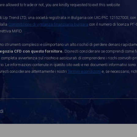
re allowed to trade or not, you are kindly requested to exit this website.
i Up Trend LTD, una società registrata in Bulgaria con UIC/PIC 121527003, con s
dalla
Commissione di vigilanza finanziaria bulgara
con il numero di licenza РГ-
rettiva MiFID.
strumenti complessi e comportano un alto rischio di perdere denaro rapidamen
egozia CFD con questo fornitore.
Dovresti considerare se comprendi come funz
 completa avvertenza sul rischio e assicurati di comprendere i rischi coinvolti p
. Le informazioni contenute in questo sito web e nei documenti informativi sono 
vresti considerare attentamente i nostri
Termini e condizioni
e, se necessario, ric
di