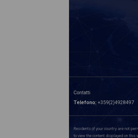
Contatti
Telefono:
+359(2)4928497
Residents of your country are not perm
to view the content displayed on this 