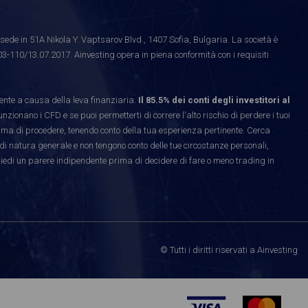
ede in 51A Nikola Y. Vaptsarov Blvd., 1407 Sofia, Bulgaria. La società è
03-110/13.07.2017. Ainvesting opera in piena conformità con i requisiti
te a causa della leva finanziaria.
Il 85.5% dei conti degli investitori al
ionano i CFD e se puoi permetterti di correre l'alto rischio di perdere i tuoi
rima di procedere, tenendo conto della tua esperienza pertinente. Cerca
di natura generale e non tengono conto delle tue circostanze personali,
hiedi un parere indipendente prima di decidere di fare o meno trading in
© Tutti i diritti riservati a Ainvesting