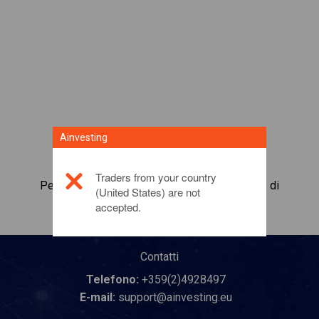
Ainvesting
Traders from your country
Per maggiori informazioni su questo prodotto di
(United States) are not
investimento,
fai clic qui
accepted.
Contatti
Telefono:
+359(2)4928497
E-mail:
support@ainvesting.eu