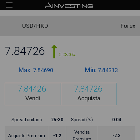
USD/HKD
Forex
7.84726
0.0300%
Max:
Min:
7.84690
7.84313
7.84426
7.84726
Vendi
Acquista
Spread unitario
25-30
Spread (%)
0.04
Vendita
Acquisto Premium
-1.2
-2.3
Premium