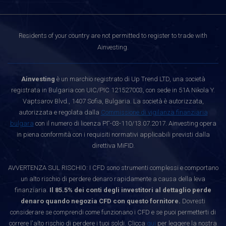
Residents of your country are not permitted to register to trade with
Ainvesting.
Ainvesting
è un marchio registrato di Up Trend LTD, una società
registrata in Bulgaria con UIC/PIC 121527003, con sede in 51A Nikola Y.
Vaptsarov Blvd., 1407 Sofia, Bulgaria. La società è autorizzata,
autorizzata e regolata dalla
Commissione di vigilanza finanziaria
bulgara
con il numero di licenza РГ-03-110/13.07.2017. Ainvesting opera
in piena conformità con i requisiti normativi applicabili previsti dalla
direttiva MiFID.
AVVERTENZA SUL RISCHIO: I CFD sono strumenti complessi e comportano
un alto rischio di perdere denaro rapidamente a causa della leva
finanziaria.
Il 85.5% dei conti degli investitori al dettaglio perde
denaro quando negozia CFD con questo fornitore.
Dovresti
considerare se comprendi come funzionano i CFD e se puoi permetterti di
correre l'alto rischio di perdere i tuoi soldi. Clicca
qui
per leggere la nostra