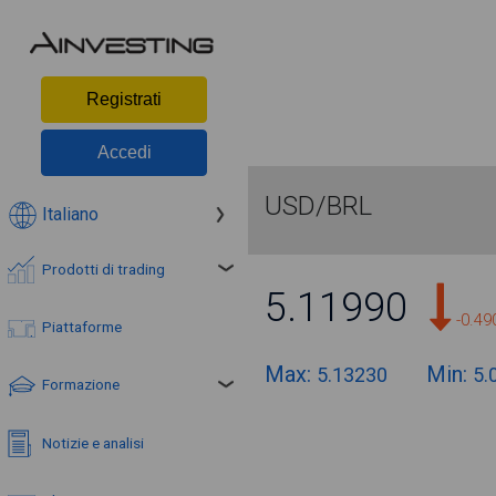
Registrati
Accedi
USD/BRL
Italiano
Prodotti di trading
5.11990
-0.4
Piattaforme
Max:
Min:
5.13230
5.
Formazione
Notizie e analisi