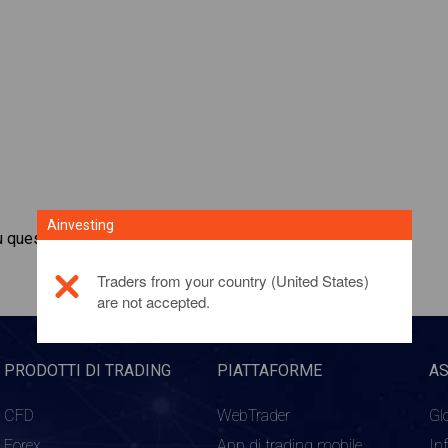
Ainvesting
u questo prodotto di investimento,
fai clic qui
Traders from your country (United States)
are not accepted.
PRODOTTI DI TRADING
PIATTAFORME
A
CFD
WebTrader
Gl
Forex
App di trading mobile
In