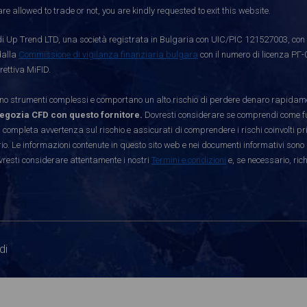
re allowed to trade or not, you are kindly requested to exit this website.
i Up Trend LTD, una società registrata in Bulgaria con UIC/PIC 121527003, con s
dalla
Commissione di vigilanza finanziaria bulgara
con il numero di licenza РГ-
rettiva MiFID.
strumenti complessi e comportano un alto rischio di perdere denaro rapidamen
egozia CFD con questo fornitore.
Dovresti considerare se comprendi come funz
 completa avvertenza sul rischio e assicurati di comprendere i rischi coinvolti p
. Le informazioni contenute in questo sito web e nei documenti informativi sono 
vresti considerare attentamente i nostri
Termini e condizioni
e, se necessario, ric
di