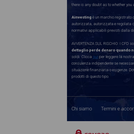
there is any doubt as to whether you a
Ainvesting
è un marchio registrato d
autorizzata, autorizzata e regolata 
normativi applicabili previsti dalla di
AVVERTENZA SUL RISCHIO: I CFD sono 
dettaglio perde denaro quando n
soldi. Clicca
qui
per leggere la nostra
consulenza indipendente se necessario
situazione finanziaria o esigenze. Do
prodotti di questo tipo.
Chi siamo
Termini e accor