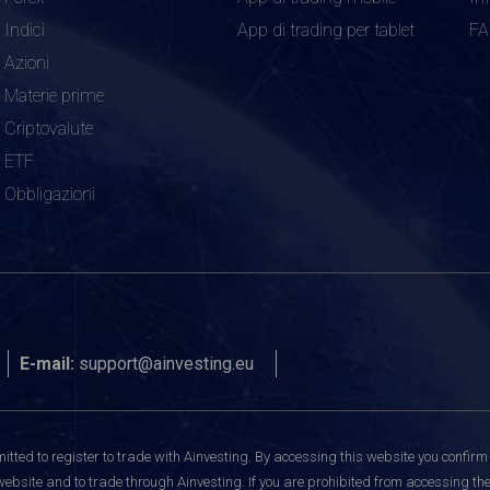
Indici
App di trading per tablet
F
Azioni
Materie prime
Criptovalute
ETF
Obbligazioni
E-mail:
support@ainvesting.eu
itted to register to trade with Ainvesting.
By accessing this website you confirm 
website and to trade through Ainvesting. If you are prohibited from accessing the 