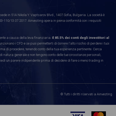
ede in 51A Nikola Y. Vaptsarov Blvd., 1407 Sofia, Bulgaria. La società è
03-110/13.07.2017. Ainvesting opera in piena conformità con i requisiti
te a causa della leva finanziaria.
Il 85.5% dei conti degli investitori al
ionano i CFD e se puoi permetterti di correre l'alto rischio di perdere i tuoi
rima di procedere, tenendo conto della tua esperienza pertinente. Cerca
di natura generale e non tengono conto delle tue circostanze personali,
hiedi un parere indipendente prima di decidere di fare o meno trading in
© Tutti i diritti riservati a Ainvesting