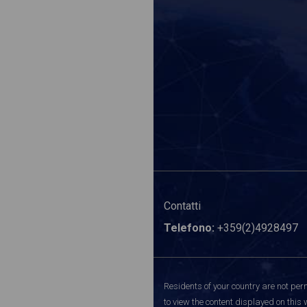
Contatti
Telefono:
+359(2)4928497
Residents of your country are not perm
to view the content displayed on this 