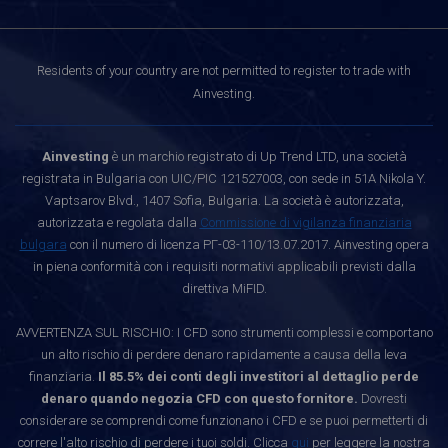
Residents of your country are not permitted to register to trade with
Ainvesting.
Ainvesting
è un marchio registrato di Up Trend LTD, una società
registrata in Bulgaria con UIC/PIC 121527003, con sede in 51A Nikola Y.
Vaptsarov Blvd., 1407 Sofia, Bulgaria. La società è autorizzata,
autorizzata e regolata dalla
Commissione di vigilanza finanziaria
bulgara
con il numero di licenza РГ-03-110/13.07.2017. Ainvesting opera
in piena conformità con i requisiti normativi applicabili previsti dalla
direttiva MiFID.
AVVERTENZA SUL RISCHIO: I CFD sono strumenti complessi e comportano
un alto rischio di perdere denaro rapidamente a causa della leva
finanziaria.
Il 85.5% dei conti degli investitori al dettaglio perde
denaro quando negozia CFD con questo fornitore.
Dovresti
considerare se comprendi come funzionano i CFD e se puoi permetterti di
correre l'alto rischio di perdere i tuoi soldi. Clicca
qui
per leggere la nostra