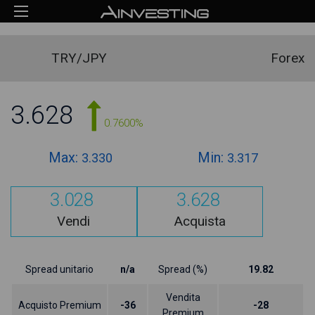
TRY/JPY
Forex
3.628
0.7600%
Max:
Min:
3.330
3.317
3.028
3.628
Vendi
Acquista
Spread unitario
n/a
Spread (%)
19.82
Vendita
Acquisto Premium
-36
-28
Premium