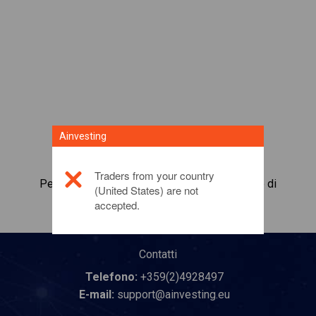
Ainvesting
Traders from your country
Per maggiori informazioni su questo prodotto di
(United States) are not
investimento,
fai clic qui
accepted.
Contatti
Telefono:
+359(2)4928497
E-mail:
support@ainvesting.eu