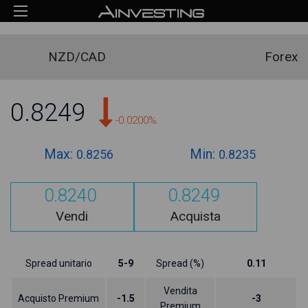
NZD/CAD
Forex
0.8249
-0.0200%
Max:
Min:
0.8256
0.8235
0.8240
0.8249
Vendi
Acquista
Spread unitario
5-9
Spread (%)
0.11
Vendita
Acquisto Premium
-1.5
-3
Premium