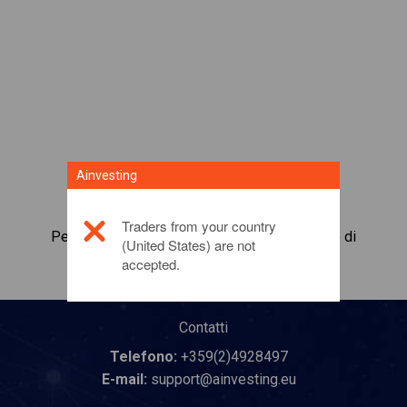
Ainvesting
Traders from your country
Per maggiori informazioni su questo prodotto di
(United States) are not
investimento,
fai clic qui
accepted.
Contatti
Telefono:
+359(2)4928497
E-mail:
support@ainvesting.eu