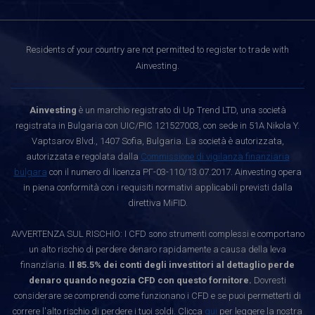
Residents of your country are not permitted to register to trade with
Ainvesting.
Ainvesting
è un marchio registrato di Up Trend LTD, una società
registrata in Bulgaria con UIC/PIC 121527003, con sede in 51A Nikola Y.
Vaptsarov Blvd., 1407 Sofia, Bulgaria. La società è autorizzata,
autorizzata e regolata dalla
Commissione di vigilanza finanziaria
bulgara
con il numero di licenza РГ-03-110/13.07.2017. Ainvesting opera
in piena conformità con i requisiti normativi applicabili previsti dalla
direttiva MiFID.
AVVERTENZA SUL RISCHIO: I CFD sono strumenti complessi e comportano
un alto rischio di perdere denaro rapidamente a causa della leva
finanziaria.
Il 85.5% dei conti degli investitori al dettaglio perde
denaro quando negozia CFD con questo fornitore.
Dovresti
considerare se comprendi come funzionano i CFD e se puoi permetterti di
correre l'alto rischio di perdere i tuoi soldi. Clicca
qui
per leggere la nostra