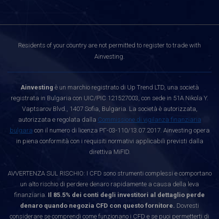
Residents of your country are not permitted to register to trade with
Ainvesting.
Ainvesting
è un marchio registrato di Up Trend LTD, una società
registrata in Bulgaria con UIC/PIC 121527003, con sede in 51A Nikola Y.
Vaptsarov Blvd., 1407 Sofia, Bulgaria. La società è autorizzata,
autorizzata e regolata dalla
Commissione di vigilanza finanziaria
bulgara
con il numero di licenza РГ-03-110/13.07.2017. Ainvesting opera
in piena conformità con i requisiti normativi applicabili previsti dalla
direttiva MiFID.
AVVERTENZA SUL RISCHIO: I CFD sono strumenti complessi e comportano
un alto rischio di perdere denaro rapidamente a causa della leva
finanziaria.
Il 85.5% dei conti degli investitori al dettaglio perde
denaro quando negozia CFD con questo fornitore.
Dovresti
considerare se comprendi come funzionano i CFD e se puoi permetterti di