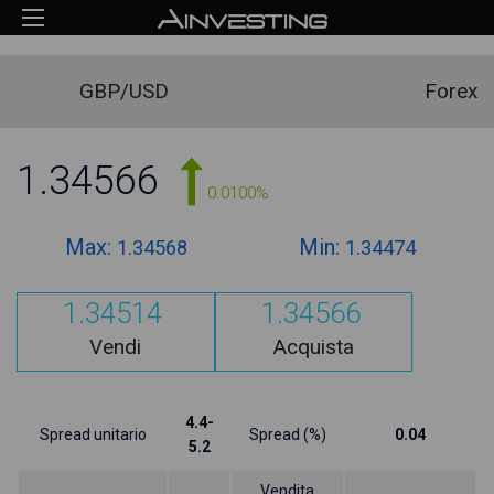
GBP/USD
Forex
1.34566
0.0100%
Max:
Min:
1.34568
1.34474
1.34514
1.34566
Vendi
Acquista
4.4-
Spread unitario
Spread (%)
0.04
5.2
Vendita