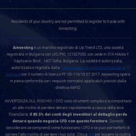
Residents of your country are not permitted to register to trade with
Ainvesting.
Ainvesting
è un marchio registrato di Up Trend LTD, una società
registrata in Bulgaria con UIC/PIC 121527003, con sede in 51A Nikola Y.
Vaptsarov Blvd., 1407 Sofia, Bulgaria. La società è autorizzata,
autorizzata e regolata dalla
Commissione di vigilanza finanziaria
bulgara
con il numero di licenza РГ-03-110/13.07.2017. Ainvesting opera
in piena conformità con i requisiti normativi applicabili previsti dalla
direttiva MiFID.
AVVERTENZA SUL RISCHIO: I CFD sono strumenti complessi e comportano
un alto rischio di perdere denaro rapidamente a causa della leva
finanziaria.
Il 85.5% dei conti degli investitori al dettaglio perde
denaro quando negozia CFD con questo fornitore.
Dovresti
considerare se comprendi come funzionano i CFD e se puoi permetterti di
correre l'alto rischio di perdere i tuoi soldi. Clicca
qui
per leggere la nostra