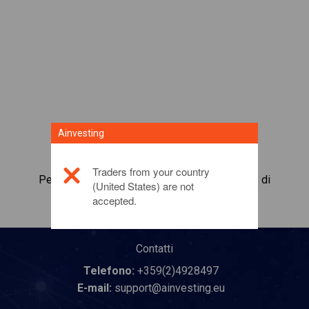
Ainvesting
Traders from your country
Per maggiori informazioni su questo prodotto di
(United States) are not
investimento,
fai clic qui
accepted.
Contatti
Telefono:
+359(2)4928497
E-mail:
support@ainvesting.eu