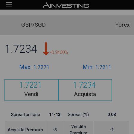
GBP/SGD
Forex
1.7234
-0.2400%
Max:
Min:
1.7271
1.7211
1.7221
1.7234
Vendi
Acquista
Spread unitario
11-13
Spread (%)
0.08
Vendita
Acquisto Premium
-3
-2
Premium