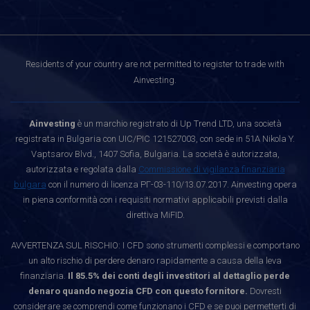
Residents of your country are not permitted to register to trade with
Ainvesting.
Ainvesting
è un marchio registrato di Up Trend LTD, una società
registrata in Bulgaria con UIC/PIC 121527003, con sede in 51A Nikola Y.
Vaptsarov Blvd., 1407 Sofia, Bulgaria. La società è autorizzata,
autorizzata e regolata dalla
Commissione di vigilanza finanziaria
bulgara
con il numero di licenza РГ-03-110/13.07.2017. Ainvesting opera
in piena conformità con i requisiti normativi applicabili previsti dalla
direttiva MiFID.
AVVERTENZA SUL RISCHIO: I CFD sono strumenti complessi e comportano
un alto rischio di perdere denaro rapidamente a causa della leva
finanziaria.
Il 85.5% dei conti degli investitori al dettaglio perde
denaro quando negozia CFD con questo fornitore.
Dovresti
considerare se comprendi come funzionano i CFD e se puoi permetterti di