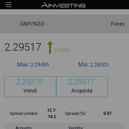
GBP/NZD
Forex
2.29517
0.3000%
Max:
Min:
2.29495
2.28503
2.29375
2.29517
Vendi
Acquista
12.7-
Spread unitario
Spread (%)
0.07
14.2
Acquisto
Vendita