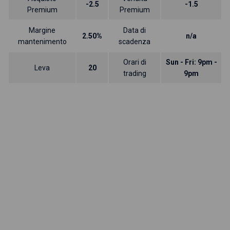
-2.5
-1.5
Premium
Premium
Margine
Data di
2.50%
n/a
mantenimento
scadenza
Orari di
Sun - Fri: 9pm -
Leva
20
trading
9pm