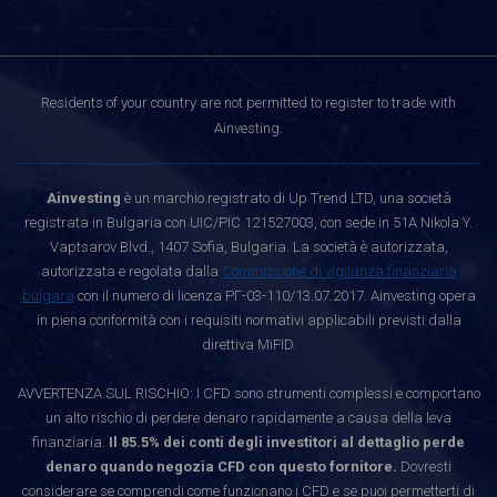
Residents of your country are not permitted to register to trade with
Ainvesting.
Ainvesting
è un marchio registrato di Up Trend LTD, una società
registrata in Bulgaria con UIC/PIC 121527003, con sede in 51A Nikola Y.
Vaptsarov Blvd., 1407 Sofia, Bulgaria. La società è autorizzata,
autorizzata e regolata dalla
Commissione di vigilanza finanziaria
bulgara
con il numero di licenza РГ-03-110/13.07.2017. Ainvesting opera
in piena conformità con i requisiti normativi applicabili previsti dalla
direttiva MiFID.
AVVERTENZA SUL RISCHIO: I CFD sono strumenti complessi e comportano
un alto rischio di perdere denaro rapidamente a causa della leva
finanziaria.
Il 85.5% dei conti degli investitori al dettaglio perde
denaro quando negozia CFD con questo fornitore.
Dovresti
considerare se comprendi come funzionano i CFD e se puoi permetterti di